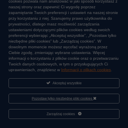
cookies pozwala nam analizować w jaki sposób korzystasz z
CIEPŁO SYSTEMOWE
naszej strony oraz zapewnić Ci wygodę poprzez
Zalety ciepła systemowego
zapamiętanie Twoich preferencji i ustawień na naszej stronie
przy korzystaniu z niej. Szanujemy prawo użytkownika do
Ciepło przez cały rok
prywatności, dlatego masz możliwość zarządzania
ustawieniami dotyczącymi plików cookies według swoich
Usługi okołociepłownicze
preferencji wybierając „Akceptuj wszystkie”, „Pozostaw tylko
Informacje ciepła systemowego
niezbędne pliki cookies” lub „Zarządzaj cookies”. W
dowolnym momencie możesz wycofać wyrażoną przez
Ciebie zgodę, zmieniając wybrane ustawienia. Więcej
informacji o korzystaniu z plików cookie oraz o przetwarzaniu
JAK POWSTAJE CIEPŁO
Twoich danych osobowych, w tym o przysługujących Ci
ŹRÓDŁA CIEPŁA
uprawnieniach, znajdziesz w
Informacji o plikach cookies
.
Mapa sieci ciepłowniczej
Akceptuj wszystkie
KIERUNKI ROZWOJU SIECI CIEPŁOWNICZEJ
CO TO JEST KOGENERACJA
Pozostaw tylko niezbędne pliki cookies
Cześć, porozmawiaj ze mną
Zarządzaj cookies