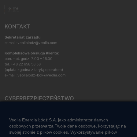
KONTAKT
Sekretariat zarządu
e-mail: veolialodz@veolia.com
Kompleksowa obsługa Klienta:
pon. – pt. godz. 7:00 – 16:00
tel.
+48 22 658 58 58
(opłata zgodna z taryfą operatora)
e-mail:
veolialodz-bok@veolia.com
CYBERBEZPIECZEŃSTWO
Rozwiązywanie sporów konsumenckich
ZGŁOŚ NIEPRAWIDŁOWOŚĆ
Veolia Energia Łódź S.A. jako administrator danych
osobowych przetwarza Twoje dane osobowe, korzystając na
swojej stronie z plików cookies. Wykorzystywanie plików