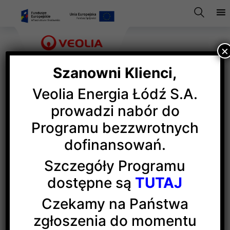
×
Szanowni Klienci,
Veolia Energia Łódź S.A.
Veolia z tytułem „Etyczna
prowadzi nabór do
Programu bezzwrotnych
Firma”
dofinansowań.
Szczegóły Programu
To niezwykle ważne dla Veolii wyróżnienie odebrała
dostępne są
TUTAJ
Marta Białecka, dyrektor ds. ładu korporacyjnego,
compliance officer,
Veolia Energia Polska
. Jako
Czekamy na Państwa
część międzynarodowego koncernu, realizujemy
zgłoszenia do momentu
misję opartą na odpowiedzialnym zarządzaniu