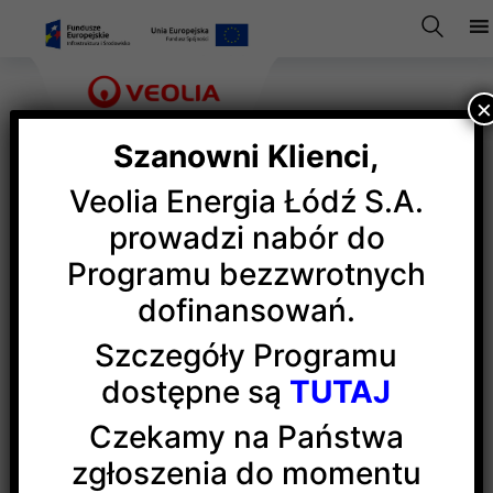
Szanowni Klienci,
Veolia Energia Łódź S.A.
Cyberbezpieczeństwo
prowadzi nabór do
Programu bezzwrotnych
dofinansowań.
W dzisiejszych czasach zagrożenia bezpieczeństwa
informacji stanowią poważne wyzwanie dla każdej
Szczegóły Programu
organizacji i indywidualnego użytkownika. Kradzież
dostępne są
TUTAJ
własności intelektualnej, wiadomości e-mail
przesyłane przez cyberprzestępców
Czekamy na Państwa
oraz rozprzestrzenianie się złośliwego
zgłoszenia do momentu
oprogramowania to realne problemy współczesnego