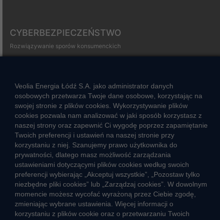
CYBERBEZPIECZEŃSTWO
Rozwiązywanie sporów konsumenckich
ZGŁOŚ NIEPRAWIDŁOWOŚĆ
Veolia Energia Łódź S.A. jako administrator danych
osobowych przetwarza Twoje dane osobowe, korzystając na
CIEPŁO SYSTEMOWE
swojej stronie z plików cookies. Wykorzystywanie plików
Zalety ciepła systemowego
cookies pozwala nam analizować w jaki sposób korzystasz z
naszej strony oraz zapewnić Ci wygodę poprzez zapamiętanie
Ciepło przez cały rok
Twoich preferencji i ustawień na naszej stronie przy
korzystaniu z niej. Szanujemy prawo użytkownika do
Usługi okołociepłownicze
prywatności, dlatego masz możliwość zarządzania
Informacje ciepła systemowego
ustawieniami dotyczącymi plików cookies według swoich
preferencji wybierając „Akceptuj wszystkie”, „Pozostaw tylko
niezbędne pliki cookies” lub „Zarządzaj cookies”. W dowolnym
momencie możesz wycofać wyrażoną przez Ciebie zgodę,
JAK POWSTAJE CIEPŁO
zmieniając wybrane ustawienia. Więcej informacji o
korzystaniu z plików cookie oraz o przetwarzaniu Twoich
ŹRÓDŁA CIEPŁA