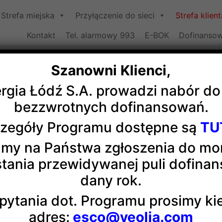
Strefa miejska
Przyłączenie do sieci
Strefa klient
Kontakt
Tel. alarmowy 993
E-BOK
Dofinansow
Szanowni Klienci,
ergia Łódź S.A. prowadzi nabór d
Dla projektanta
bezzwrotnych dofinansowań.
zegóły Programu dostępne są
TU
my na Państwa zgłoszenia do m
tania przewidywanej puli dofina
adzenia konsultacji (online lub stacjonarnie) z działem te
umentacją projektową (zarówno branży ciepłowniczej jak 
dany rok.
pytania dot. Programu prosimy k
tawienie przedmiotu konsultacji wraz z propozycją rozwią
adres:
esco@veolia.com
tej sprawie należy kierować na adres:
inzynieriadystrybucj