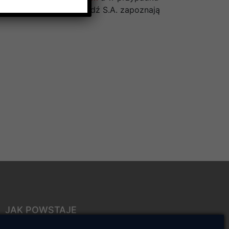
icy Veolia Energia Łódź S.A. zapoznają
JAK POWSTAJE
CIEPŁO