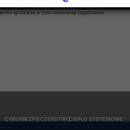
ośrednio do pracownika prowadzącego dany temat. Pracown
termin spotkania w celu omówienia zagadnienia.
CYBERBEZPIECZEŃSTWO
CIEPŁO SYSTEMOWE
Rozwiązywanie sporów
Zalety ciepła systemowego