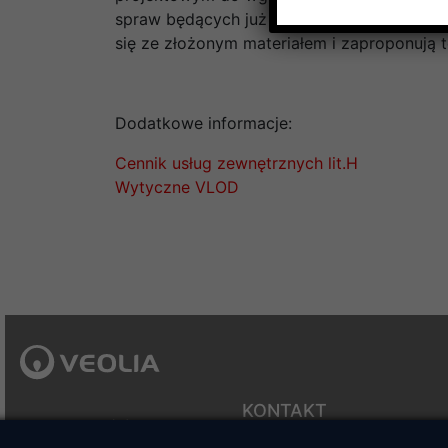
spraw będących już w toku – również bezp
się ze złożonym materiałem i zaproponują 
Dodatkowe informacje:
Cennik usług zewnętrznych lit.H
Wytyczne VLOD
KONTAKT
Veolia Energia Łódź S.A.
ul. J.Andrzejewskiej 5
Sekretariat zarządu