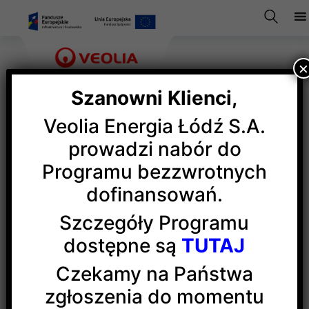
Szanowni Klienci,
Veolia Energia Łódź S.A.
Zakład zwiększonego
prowadzi nabór do
Programu bezzwrotnych
ryzyka
dofinansowań.
Szczegóły Programu
Zgodnie z Rozporządzeniem Ministra Gospodarki
dostępne są
TUTAJ
z dnia 29 stycznia 2016 r.
„W sprawie rodzajów
i ilości znajdujących się w zakładzie substancji
Czekamy na Państwa
niebezpiecznych, decydujących o zaliczeniu zakładu
zgłoszenia do momentu
do zakładu o zwiększonym lub dużym ryzyku