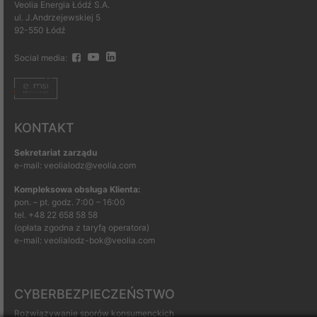
Veolia Energia Łódź S.A.
ul. J.Andrzejewskiej 5
92-550 Łódź
Social media:
KONTAKT
Sekretariat zarządu
e-mail: veolialodz@veolia.com
Kompleksowa obsługa Klienta:
pon. – pt. godz. 7:00 – 16:00
tel.
+48 22 658 58 58
(opłata zgodna z taryfą operatora)
e-mail:
veolialodz-bok@veolia.com
CYBERBEZPIECZEŃSTWO
Rozwiązywanie sporów konsumenckich