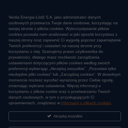
ZGŁOŚ NIEPRAWIDŁOWOŚĆ
Veolia Energia Łódź S.A. jako administrator danych
osobowych przetwarza Twoje dane osobowe, korzystając na
swojej stronie z plików cookies. Wykorzystywanie plików
CIEPŁO SYSTEMOWE
cookies pozwala nam analizować w jaki sposób korzystasz z
Zalety ciepła systemowego
naszej strony oraz zapewnić Ci wygodę poprzez zapamiętanie
Twoich preferencji i ustawień na naszej stronie przy
Ciepło przez cały rok
korzystaniu z niej. Szanujemy prawo użytkownika do
prywatności, dlatego masz możliwość zarządzania
Usługi okołociepłownicze
ustawieniami dotyczącymi plików cookies według swoich
Informacje ciepła systemowego
preferencji wybierając „Akceptuj wszystkie”, „Pozostaw tylko
niezbędne pliki cookies” lub „Zarządzaj cookies”. W dowolnym
momencie możesz wycofać wyrażoną przez Ciebie zgodę,
zmieniając wybrane ustawienia. Więcej informacji o
JAK POWSTAJE CIEPŁO
korzystaniu z plików cookie oraz o przetwarzaniu Twoich
ŹRÓDŁA CIEPŁA
danych osobowych, w tym o przysługujących Ci
uprawnieniach, znajdziesz w
Informacji o plikach cookies
.
Mapa sieci ciepłowniczej
KIERUNKI ROZWOJU SIECI CIEPŁOWNICZEJ
Akceptuj wszystkie
CO TO JEST KOGENERACJA