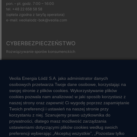
pon. – pt. godz. 7:00 – 16:00
tel.
+48 22 658 58 58
(opłata zgodna z taryfą operatora)
e-mail:
veolialodz-bok@veolia.com
CYBERBEZPIECZEŃSTWO
Rozwiązywanie sporów konsumenckich
ZGŁOŚ NIEPRAWIDŁOWOŚĆ
Veolia Energia Łódź S.A. jako administrator danych
osobowych przetwarza Twoje dane osobowe, korzystając na
CIEPŁO SYSTEMOWE
swojej stronie z plików cookies. Wykorzystywanie plików
Zalety ciepła systemowego
cookies pozwala nam analizować w jaki sposób korzystasz z
naszej strony oraz zapewnić Ci wygodę poprzez zapamiętanie
Ciepło przez cały rok
Twoich preferencji i ustawień na naszej stronie przy
Usługi okołociepłownicze
korzystaniu z niej. Szanujemy prawo użytkownika do
prywatności, dlatego masz możliwość zarządzania
Informacje ciepła systemowego
ustawieniami dotyczącymi plików cookies według swoich
preferencji wybierając „Akceptuj wszystkie”, „Pozostaw tylko