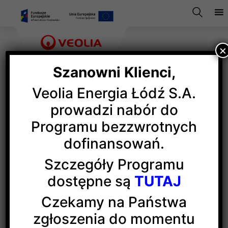
×
Szanowni Klienci,
Veolia Energia Łódź S.A.
O ekologii i ochronie
prowadzi nabór do
Programu bezzwrotnych
środowiska po francusku
dofinansowań.
Szczegóły Programu
Nauka języka obcego została połączona
dostępne są
TUTAJ
z możliwością zdobycia praktycznych informacji
o tym, jak dbać o środowisko naturalne
Czekamy na Państwa
(więcej…)
zgłoszenia do momentu