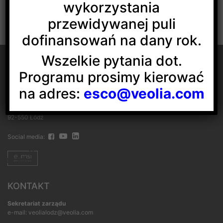
wykorzystania
przewidywanej puli
dofinansowań na dany rok.
Wszelkie pytania dot.
Programu prosimy kierować
na adres:
esco@veolia.com
Veolia Energia Łódź S.A.
ul. J.Andrzejewskiej 5
92-550 Łódź
Social media:
KONTAKT
Sekretariat zarządu
e-mail: veolialodz@veolia.com