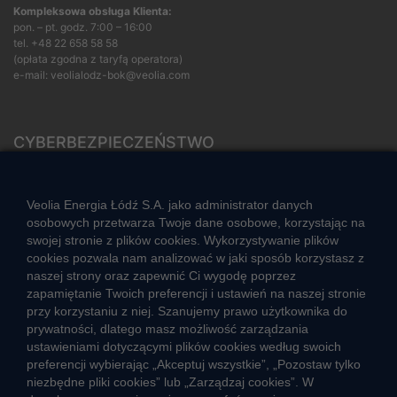
Kompleksowa obsługa Klienta:
pon. – pt. godz. 7:00 – 16:00
tel.
+48 22 658 58 58
(opłata zgodna z taryfą operatora)
e-mail:
veolialodz-bok@veolia.com
CYBERBEZPIECZEŃSTWO
Rozwiązywanie sporów konsumenckich
ZGŁOŚ NIEPRAWIDŁOWOŚĆ
Veolia Energia Łódź S.A. jako administrator danych
osobowych przetwarza Twoje dane osobowe, korzystając na
swojej stronie z plików cookies. Wykorzystywanie plików
cookies pozwala nam analizować w jaki sposób korzystasz z
CIEPŁO SYSTEMOWE
naszej strony oraz zapewnić Ci wygodę poprzez
Zalety ciepła systemowego
zapamiętanie Twoich preferencji i ustawień na naszej stronie
przy korzystaniu z niej. Szanujemy prawo użytkownika do
Ciepło przez cały rok
prywatności, dlatego masz możliwość zarządzania
ustawieniami dotyczącymi plików cookies według swoich
Usługi okołociepłownicze
preferencji wybierając „Akceptuj wszystkie”, „Pozostaw tylko
Informacje ciepła systemowego
niezbędne pliki cookies” lub „Zarządzaj cookies”. W