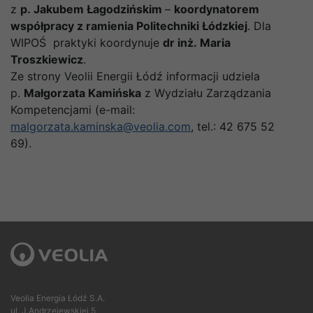
z
p. Jakubem Łagodzińskim
–
koordynatorem
współpracy z ramienia Politechniki Łódzkiej
. Dla
WIPOŚ praktyki koordynuje
dr inż. Maria
Troszkiewicz
.
Ze strony Veolii Energii Łódź informacji udziela
p.
Małgorzata Kamińska
z Wydziału Zarządzania
Kompetencjami (e-mail:
malgorzata.kaminska@veolia.com
, tel.: 42 675 52
69).
Veolia Energia Łódź S.A.
ul. J.Andrzejewskiej 5