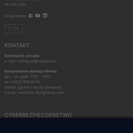
92-550 Łódź
Social media:
KONTAKT
Sekretariat zarządu
e-mail: veolialodz@veolia.com
Kompleksowa obsługa Klienta:
pon. – pt. godz. 7:00 – 16:00
tel.
+48 22 658 58 58
(opłata zgodna z taryfą operatora)
e-mail:
veolialodz-bok@veolia.com
CYBERBEZPIECZEŃSTWO
Rozwiązywanie sporów konsumenckich