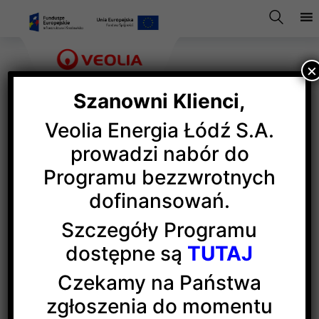
×
Szanowni Klienci,
Veolia Energia Łódź S.A.
Praktykuj w Łodzi
prowadzi nabór do
Programu bezzwrotnych
dofinansowań.
Veolia Energia Łódź jest partnerem tegorocznej
edycji projektu „Praktykuj w Łodzi – staże
Szczegóły Programu
wakacyjne 2018”
dostępne są
TUTAJ
(więcej…)
Czekamy na Państwa
zgłoszenia do momentu