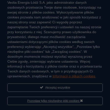
ZGŁOŚ NIEPRAWIDŁOWOŚĆ
Veolia Energia Łódź S.A. jako administrator danych
osobowych przetwarza Twoje dane osobowe, korzystając na
swojej stronie z plików cookies. Wykorzystywanie plików
cookies pozwala nam analizować w jaki sposób korzystasz z
CIEPŁO SYSTEMOWE
naszej strony oraz zapewnić Ci wygodę poprzez
Zalety ciepła systemowego
zapamiętanie Twoich preferencji i ustawień na naszej stronie
przy korzystaniu z niej. Szanujemy prawo użytkownika do
Ciepło przez cały rok
prywatności, dlatego masz możliwość zarządzania
ustawieniami dotyczącymi plików cookies według swoich
Usługi okołociepłownicze
preferencji wybierając „Akceptuj wszystkie”, „Pozostaw tylko
Informacje ciepła systemowego
niezbędne pliki cookies” lub „Zarządzaj cookies”. W
dowolnym momencie możesz wycofać wyrażoną przez
Ciebie zgodę, zmieniając wybrane ustawienia. Więcej
informacji o korzystaniu z plików cookie oraz o przetwarzaniu
JAK POWSTAJE CIEPŁO
Twoich danych osobowych, w tym o przysługujących Ci
ŹRÓDŁA CIEPŁA
uprawnieniach, znajdziesz w
Informacji o plikach cookies
.
Mapa sieci ciepłowniczej
Akceptuj wszystkie
KIERUNKI ROZWOJU SIECI CIEPŁOWNICZEJ
CO TO JEST KOGENERACJA
Pozostaw tylko niezbędne pliki cookies