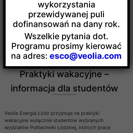
wykorzystania
przewidywanej puli
dofinansowań na dany rok.
Wszelkie pytania dot.
Programu prosimy kierować
na adres:
esco@veolia.com
Praktyki wakacyjne –
informacja dla studentów
Veolia Energia Łódź przyjmuje na praktyki
wakacyjne wyłącznie studentów wybranych
wydziałów Politechniki Łódzkiej, których prace