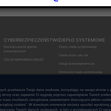
CYBERBEZPIECZEŃSTWO
CIEPŁO SYSTEMOWE
Rozwiązywanie sporów
Zalety ciepła systemowego
konsumenckich
Ciepło przez cały rok
ZGŁOŚ NIEPRAWIDŁOWOŚĆ
Usługi okołociepłownicze
Informacje ciepła systemowego
wych przetwarza Twoje dane osobowe, korzystając na swojej stronie z 
 strony oraz zapewnić Ci wygodę poprzez zapamiętanie Twoich preferenc
o masz możliwość zarządzania ustawieniami dotyczącymi plików cookie
Polityka prywatności
Informacje
Fundacja 
b „Zarządzaj cookies”. W dowolnym momencie możesz wycofać wyrażoną p
rzetwarzaniu Twoich danych osobowych, w tym o przysługujących Ci upr