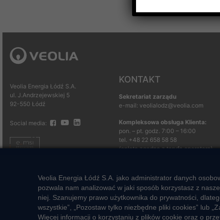
KONTAKT
Veolia Energia Łódź S.A.
ul. J.Andrzejewskiej 5
Sekretariat zarządu
92-550 Łódź
e-mail: veolialodz@veolia.com
Kompleksowa obsługa Klienta:
Social media:
pon. – pt. godz. 7:00 – 16:00
tel.
+48 22 658 58 58
(opłata zgodna z taryfą operatora)
e-mail:
veolialodz-
bok@veolia.com
Veolia Energia Łódź S.A. jako administrator danych osobo
pozwala nam analizować w jaki sposób korzystasz z naszej
niej. Szanujemy prawo użytkownika do prywatności, dlateg
2026 ® Veolia Energia Łódź S.A.
wszystkie”, „Pozostaw tylko niezbędne pliki cookies” lu
Więcej informacji o korzystaniu z plików cookie oraz o p