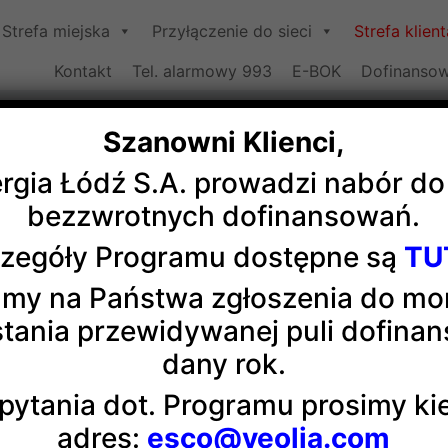
Strefa miejska
Przyłączenie do sieci
Strefa klient
Kontakt
Tel. alarmowy 993
E-BOK
Dofinansow
Szanowni Klienci,
ergia Łódź S.A. prowadzi nabór d
TREFY EKONOMICZNE W POLS
bezzwrotnych dofinansowań.
zegóły Programu dostępne są
TU
ecjalne strefy ekonomiczne stały się one podstawą więks
my na Państwa zgłoszenia do m
ze zwolnień podatkowych dla przedsiębiorców z tytułu kosz
tania przewidywanej puli dofina
dany rok.
pytania dot. Programu prosimy k
adres:
esco@veolia.com