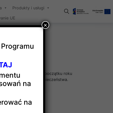
a
Produkty i usługi
anie UE
×
o Programu
TAJ
nie powtarzając wynik z początku roku
omentu
wszelkich warunków bezpieczeństwa.
nsowań na
ierować na