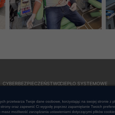
CYBERBEZPIECZEŃSTWO
CIEPŁO SYSTEMOWE
Rozwiązywanie sporów
Zalety ciepła systemowego
konsumenckich
Ciepło przez cały rok
ych przetwarza Twoje dane osobowe, korzystając na swojej stronie z p
ZGŁOŚ NIEPRAWIDŁOWOŚĆ
strony oraz zapewnić Ci wygodę poprzez zapamiętanie Twoich preferencj
Usługi okołociepłownicze
o masz możliwość zarządzania ustawieniami dotyczącymi plików cookies