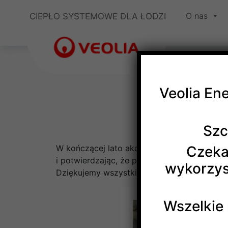
O nas
CIEPŁO SYSTEMOWE DLA ŁODZI
Veolia En
Szc
W kończącej lato akcji krwiodawstwa pracown
Czeka
i potwierdzając, że przy takiej okazji zaw
wykorzys
Dziękujemy wszystkim Krwiodawcom: „Łączy n
Wszelkie 