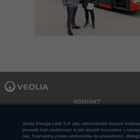
KONTAKT
Veolia Energia Łódź S.A.
ul. J.Andrzejewskiej 5
Sekretariat zarządu
92-550 Łódź
e-mail: veolialodz@veolia.com
Veolia Energia Łódź S.A. jako administrator danych osobow
Kompleksowa obsługa Klienta:
Social media:
pozwala nam analizować w jaki sposób korzystasz z naszej 
pon. – pt. godz. 7:00 – 16:00
niej. Szanujemy prawo użytkownika do prywatności, dlateg