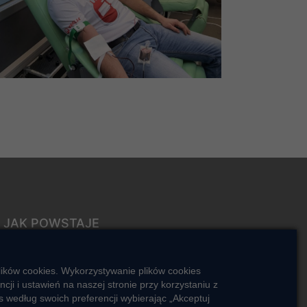
JAK POWSTAJE
CIEPŁO
ŹRÓDŁA CIEPŁA
lików cookies. Wykorzystywanie plików cookies
Mapa sieci ciepłowniczej
i i ustawień na naszej stronie przy korzystaniu z
 według swoich preferencji wybierając „Akceptuj
KIERUNKI ROZWOJU SIECI