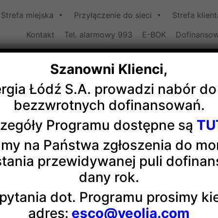
Strefa miejska
Przyłączenie do sieci
Strefa klient
Kontakt
Tel. alarmowy 993
E-BOK
Dofinansow
Szanowni Klienci,
ergia Łódź S.A. prowadzi nabór d
Akcja HDK na koniec lata
bezzwrotnych dofinansowań.
zegóły Programu dostępne są
TU
icy Veolii Energii Łódź oddali 16,2 litrów krwi, praktycz
my na Państwa zgłoszenia do m
sze można na nich liczyć. Akcja odbyła się z zachowaniem 
tania przewidywanej puli dofina
as krew, która ratuje życie”.
dany rok.
pytania dot. Programu prosimy k
adres:
esco@veolia.com