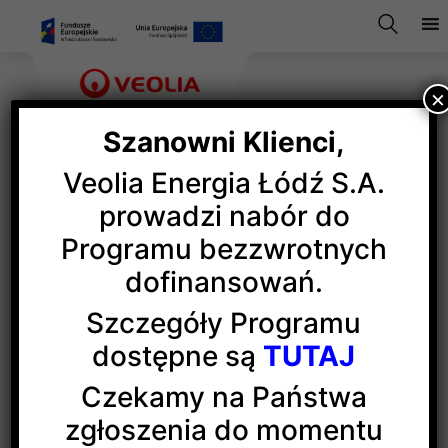
×
Szanowni Klienci,
Veolia Energia Łódź S.A.
Zrównoważone osiedle
prowadzi nabór do
Programu bezzwrotnych
dofinansowań.
Echo Investment i Veolia Energia Łódź, wytwórca
energii elektrycznej i ciepła, zbudują pierwsze
Szczegóły Programu
osiedle zaprojektowane zgodnie ze strategią
dostępne są
TUTAJ
zrównoważonego rozwoju miasta Łodzi. W ramach
współpracy na inwestycjach mieszkaniowych
Czekamy na Państwa
i wielofunkcyjnych dewelopera będą montowane
zgłoszenia do momentu
instalacje fotowoltaiczne, umożliwiające zasilanie