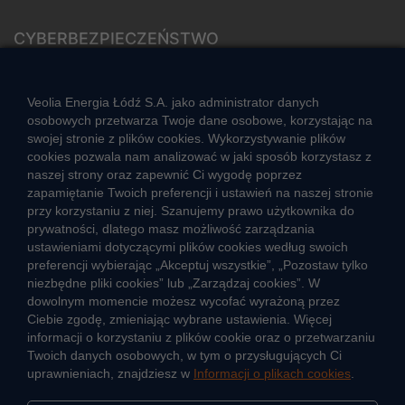
CYBERBEZPIECZEŃSTWO
Rozwiązywanie sporów konsumenckich
ZGŁOŚ NIEPRAWIDŁOWOŚĆ
Veolia Energia Łódź S.A. jako administrator danych
osobowych przetwarza Twoje dane osobowe, korzystając na
swojej stronie z plików cookies. Wykorzystywanie plików
cookies pozwala nam analizować w jaki sposób korzystasz z
CIEPŁO SYSTEMOWE
naszej strony oraz zapewnić Ci wygodę poprzez
Zalety ciepła systemowego
zapamiętanie Twoich preferencji i ustawień na naszej stronie
przy korzystaniu z niej. Szanujemy prawo użytkownika do
Ciepło przez cały rok
prywatności, dlatego masz możliwość zarządzania
ustawieniami dotyczącymi plików cookies według swoich
Usługi okołociepłownicze
preferencji wybierając „Akceptuj wszystkie”, „Pozostaw tylko
Informacje ciepła systemowego
niezbędne pliki cookies” lub „Zarządzaj cookies”. W
dowolnym momencie możesz wycofać wyrażoną przez
Ciebie zgodę, zmieniając wybrane ustawienia. Więcej
informacji o korzystaniu z plików cookie oraz o przetwarzaniu
JAK POWSTAJE CIEPŁO
Twoich danych osobowych, w tym o przysługujących Ci
ŹRÓDŁA CIEPŁA
uprawnieniach, znajdziesz w
Informacji o plikach cookies
.
Mapa sieci ciepłowniczej