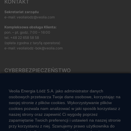
KONTAKT
Sekretariat zarządu
e-mail: veolialodz@veolia.com
Kompleksowa obsługa Klienta:
pon. – pt. godz. 7:00 – 16:00
tel.
+48 22 658 58 58
(opłata zgodna z taryfą operatora)
e-mail:
veolialodz-bok@veolia.com
CYBERBEZPIECZEŃSTWO
Rozwiązywanie sporów konsumenckich
ZGŁOŚ NIEPRAWIDŁOWOŚĆ
Veolia Energia Łódź S.A. jako administrator danych
osobowych przetwarza Twoje dane osobowe, korzystając na
swojej stronie z plików cookies. Wykorzystywanie plików
cookies pozwala nam analizować w jaki sposób korzystasz z
CIEPŁO SYSTEMOWE
naszej strony oraz zapewnić Ci wygodę poprzez
Zalety ciepła systemowego
zapamiętanie Twoich preferencji i ustawień na naszej stronie
przy korzystaniu z niej. Szanujemy prawo użytkownika do
Ciepło przez cały rok