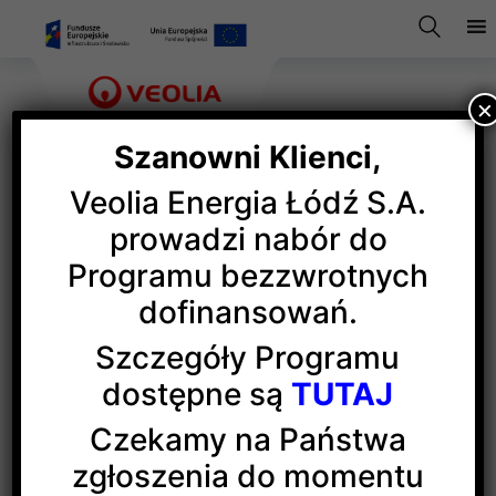
×
Szanowni Klienci,
Veolia Energia Łódź S.A.
Kongres biogospodarki
prowadzi nabór do
Programu bezzwrotnych
dofinansowań.
Blisko stu prelegentów i ponad siedmiuset
uczestników z Polski i świata spotkało się podczas
Szczegóły Programu
VII Międzynarodowego Kongres Biogospodarki
dostępne są
TUTAJ
(forum nauki, polityki i biznesu organizowane
przez województwo łódzkie), by rozmawiać
Czekamy na Państwa
o zrównoważonym rozwoju, bioekonomii, zmianach
zgłoszenia do momentu
społecznych i najnowszych technologiach