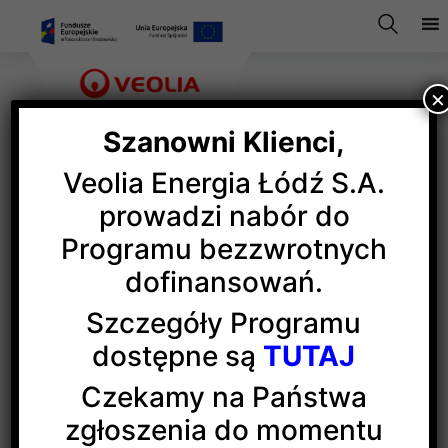
×
Szanowni Klienci,
Veolia Energia Łódź S.A.
Zielone ciepło dla BSH
prowadzi nabór do
Programu bezzwrotnych
dofinansowań.
TUV SUD Polska
wystawiła kolejny Certyfikat
Zielonej Energii, tym razem po raz pierwszy
Szczegóły Programu
za produkcję i sprzedaż ciepła pochodzącego
dostępne są
TUTAJ
z odnawialnego źródła energii. Jest
on potwierdzeniem niezależnej jednostki
Czekamy na Państwa
certyfikującej o spełnianiu przez przedsiębiorstwo
zgłoszenia do momentu
energetyczne celów redukcyjnych Unii Europejskiej.