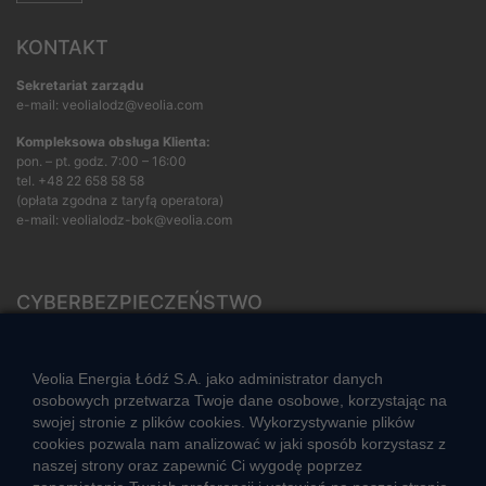
KONTAKT
Sekretariat zarządu
e-mail: veolialodz@veolia.com
Kompleksowa obsługa Klienta:
pon. – pt. godz. 7:00 – 16:00
tel.
+48 22 658 58 58
(opłata zgodna z taryfą operatora)
e-mail:
veolialodz-bok@veolia.com
CYBERBEZPIECZEŃSTWO
Rozwiązywanie sporów konsumenckich
ZGŁOŚ NIEPRAWIDŁOWOŚĆ
Veolia Energia Łódź S.A. jako administrator danych
osobowych przetwarza Twoje dane osobowe, korzystając na
swojej stronie z plików cookies. Wykorzystywanie plików
cookies pozwala nam analizować w jaki sposób korzystasz z
CIEPŁO SYSTEMOWE
naszej strony oraz zapewnić Ci wygodę poprzez
Zalety ciepła systemowego