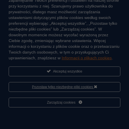
zapamiętanie Twoich preferencji i ustawień na naszej stronie
przy korzystaniu z niej. Szanujemy prawo użytkownika do
Ciepło przez cały rok
prywatności, dlatego masz możliwość zarządzania
ustawieniami dotyczącymi plików cookies według swoich
Usługi okołociepłownicze
preferencji wybierając „Akceptuj wszystkie”, „Pozostaw tylko
Informacje ciepła systemowego
niezbędne pliki cookies” lub „Zarządzaj cookies”. W
dowolnym momencie możesz wycofać wyrażoną przez
Ciebie zgodę, zmieniając wybrane ustawienia. Więcej
informacji o korzystaniu z plików cookie oraz o przetwarzaniu
JAK POWSTAJE CIEPŁO
Twoich danych osobowych, w tym o przysługujących Ci
ŹRÓDŁA CIEPŁA
uprawnieniach, znajdziesz w
Informacji o plikach cookies
.
Mapa sieci ciepłowniczej
Akceptuj wszystkie
KIERUNKI ROZWOJU SIECI CIEPŁOWNICZEJ
CO TO JEST KOGENERACJA
Pozostaw tylko niezbędne pliki cookies
Cześć, porozmawiaj ze mną
Zarządzaj cookies
2026 ® Veolia Energia Łódź S.A.