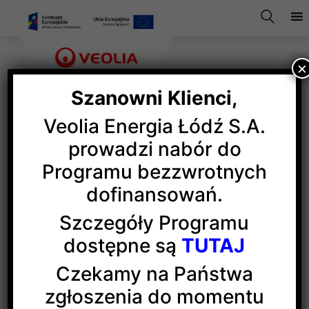
×
Szanowni Klienci,
Veolia Energia Łódź S.A.
Veolia Przyjacielem rugby
prowadzi nabór do
Programu bezzwrotnych
dofinansowań.
Veolia Energia Łódź otrzymała tytuł „Przyjaciela
rugby” i została uhonorowana złotym medalem „50-
Szczegóły Programu
lecia rugby w Budowlanych”. Dziękujemy bardzo
dostępne są
TUTAJ
i jesteśmy dumni, że znaleźliśmy się w gronie tych,
którzy na co dzień wspierają wielokrotnych
Czekamy na Państwa
mistrzów Polski. Zawodnikom i sztabowi
zgłoszenia do momentu
szkoleniowemu życzymy następnych lat sukcesów.