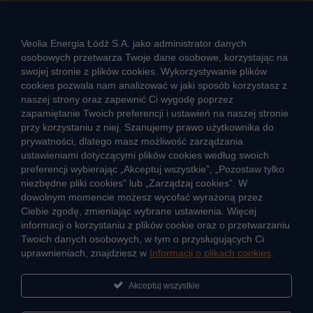
Rozwiązywanie sporów konsumenckich
ZGŁOŚ NIEPRAWIDŁOWOŚĆ
Veolia Energia Łódź S.A. jako administrator danych
osobowych przetwarza Twoje dane osobowe, korzystając na
swojej stronie z plików cookies. Wykorzystywanie plików
cookies pozwala nam analizować w jaki sposób korzystasz z
CIEPŁO SYSTEMOWE
naszej strony oraz zapewnić Ci wygodę poprzez
Zalety ciepła systemowego
zapamiętanie Twoich preferencji i ustawień na naszej stronie
przy korzystaniu z niej. Szanujemy prawo użytkownika do
Ciepło przez cały rok
prywatności, dlatego masz możliwość zarządzania
ustawieniami dotyczącymi plików cookies według swoich
Usługi okołociepłownicze
preferencji wybierając „Akceptuj wszystkie”, „Pozostaw tylko
Informacje ciepła systemowego
niezbędne pliki cookies” lub „Zarządzaj cookies”. W
dowolnym momencie możesz wycofać wyrażoną przez
Ciebie zgodę, zmieniając wybrane ustawienia. Więcej
informacji o korzystaniu z plików cookie oraz o przetwarzaniu
JAK POWSTAJE CIEPŁO
Twoich danych osobowych, w tym o przysługujących Ci
ŹRÓDŁA CIEPŁA
uprawnieniach, znajdziesz w
Informacji o plikach cookies
.
Mapa sieci ciepłowniczej
Akceptuj wszystkie
KIERUNKI ROZWOJU SIECI CIEPŁOWNICZEJ