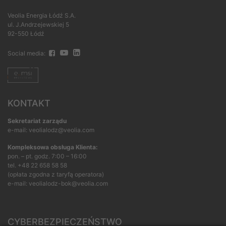
Veolia Energia Łódź S.A.
ul. J.Andrzejewskiej 5
92-550 Łódź
Social media:
KONTAKT
Sekretariat zarządu
e-mail: veolialodz@veolia.com
Kompleksowa obsługa Klienta:
pon. – pt. godz. 7:00 – 16:00
tel.
+48 22 658 58 58
(opłata zgodna z taryfą operatora)
e-mail:
veolialodz-bok@veolia.com
CYBERBEZPIECZEŃSTWO