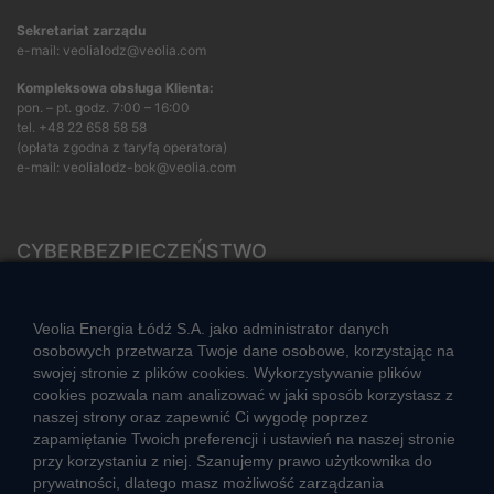
Sekretariat zarządu
e-mail: veolialodz@veolia.com
Kompleksowa obsługa Klienta:
pon. – pt. godz. 7:00 – 16:00
tel.
+48 22 658 58 58
(opłata zgodna z taryfą operatora)
e-mail:
veolialodz-bok@veolia.com
CYBERBEZPIECZEŃSTWO
Rozwiązywanie sporów konsumenckich
ZGŁOŚ NIEPRAWIDŁOWOŚĆ
Veolia Energia Łódź S.A. jako administrator danych
osobowych przetwarza Twoje dane osobowe, korzystając na
swojej stronie z plików cookies. Wykorzystywanie plików
cookies pozwala nam analizować w jaki sposób korzystasz z
CIEPŁO SYSTEMOWE
naszej strony oraz zapewnić Ci wygodę poprzez
Zalety ciepła systemowego
zapamiętanie Twoich preferencji i ustawień na naszej stronie
przy korzystaniu z niej. Szanujemy prawo użytkownika do
Ciepło przez cały rok
prywatności, dlatego masz możliwość zarządzania