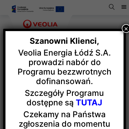
×
Szanowni Klienci,
Veolia Energia Łódź S.A.
Krajowy System e-Faktur
prowadzi nabór do
Programu bezzwrotnych
(KSeF)
dofinansowań.
Szczegóły Programu
Ważna informacja dotycząca
dostępne są
TUTAJ
sposobu fakturowania od 1
Czekamy na Państwa
lutego 2026 r.
zgłoszenia do momentu
W związku ze zmianami w przepisach prawa, od 1