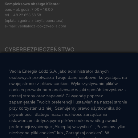
Kompleksowa obsługa Klienta:
pon. – pt. godz. 7:00 – 16:00
tel.
+48 22 658 58 58
(opłata zgodna z taryfą operatora)
e-mail:
veolialodz-bok@veolia.com
CYBERBEZPIECZEŃSTWO
Rozwiązywanie sporów konsumenckich
ZGŁOŚ NIEPRAWIDŁOWOŚĆ
Veolia Energia Łódź S.A. jako administrator danych
osobowych przetwarza Twoje dane osobowe, korzystając na
swojej stronie z plików cookies. Wykorzystywanie plików
cookies pozwala nam analizować w jaki sposób korzystasz z
CIEPŁO SYSTEMOWE
naszej strony oraz zapewnić Ci wygodę poprzez
Zalety ciepła systemowego
zapamiętanie Twoich preferencji i ustawień na naszej stronie
przy korzystaniu z niej. Szanujemy prawo użytkownika do
Ciepło przez cały rok
prywatności, dlatego masz możliwość zarządzania
ustawieniami dotyczącymi plików cookies według swoich
Usługi okołociepłownicze
preferencji wybierając „Akceptuj wszystkie”, „Pozostaw tylko
Informacje ciepła systemowego
niezbędne pliki cookies” lub „Zarządzaj cookies”. W