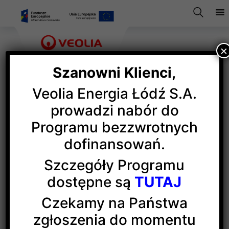
×
Szanowni Klienci,
Veolia Energia Łódź S.A.
Wakacyjny staż w Heat-
prowadzi nabór do
Programu bezzwrotnych
Tech Center
dofinansowań.
Szczegóły Programu
Rusza II edycja programu, który jest skierowany
dostępne są
TUTAJ
do studentów zainteresowanych zdobyciem
doświadczenia przez współpracę z HTC
Czekamy na Państwa
(więcej…)
zgłoszenia do momentu