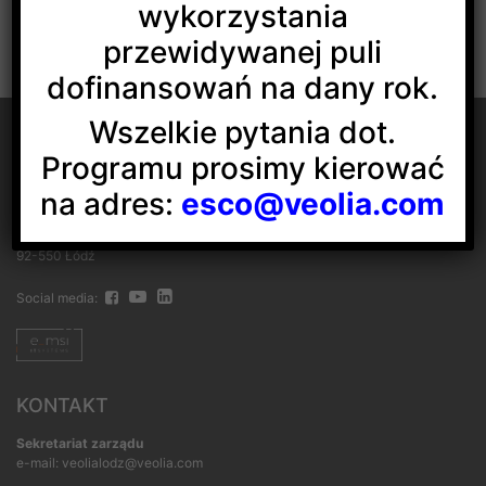
wykorzystania
przewidywanej puli
dofinansowań na dany rok.
Wszelkie pytania dot.
Programu prosimy kierować
na adres:
esco@veolia.com
Veolia Energia Łódź S.A.
ul. J.Andrzejewskiej 5
92-550 Łódź
Social media:
KONTAKT
Sekretariat zarządu
e-mail: veolialodz@veolia.com