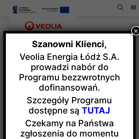
×
Szanowni Klienci,
Veolia Energia Łódź S.A.
Energetyczna regeneracja
prowadzi nabór do
Programu bezzwrotnych
miast
dofinansowań.
Szczegóły Programu
III Międzynarodowy Kongres
dostępne są
TUTAJ
Energetyczna Regeneracja Miast
– w
EC1 Łódź
–
poświęcony był polityce i procesom regeneracji
Czekamy na Państwa
miast w kontekście przemian energetycznych.
zgłoszenia do momentu
Celem Konferencji jest wymiana krajowych