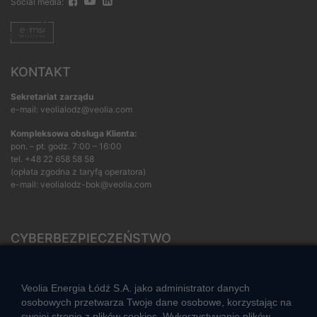
Social media:
KONTAKT
Sekretariat zarządu
e-mail: veolialodz@veolia.com
Kompleksowa obsługa Klienta:
pon. – pt. godz. 7:00 – 16:00
tel.
+48 22 658 58 58
(opłata zgodna z taryfą operatora)
e-mail:
veolialodz-bok@veolia.com
CYBERBEZPIECZEŃSTWO
Rozwiązywanie sporów konsumenckich
ZGŁOŚ NIEPRAWIDŁOWOŚĆ
Veolia Energia Łódź S.A. jako administrator danych
osobowych przetwarza Twoje dane osobowe, korzystając na
swojej stronie z plików cookies. Wykorzystywanie plików