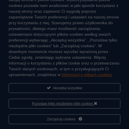
cookies pozwala nam analizować w jaki sposób korzystasz z
CIEPŁO SYSTEMOWE
naszej strony oraz zapewnić Ci wygodę poprzez
Zalety ciepła systemowego
zapamiętanie Twoich preferencji i ustawień na naszej stronie
przy korzystaniu z niej. Szanujemy prawo użytkownika do
Ciepło przez cały rok
prywatności, dlatego masz możliwość zarządzania
ustawieniami dotyczącymi plików cookies według swoich
Usługi okołociepłownicze
preferencji wybierając „Akceptuj wszystkie”, „Pozostaw tylko
Informacje ciepła systemowego
niezbędne pliki cookies” lub „Zarządzaj cookies”. W
dowolnym momencie możesz wycofać wyrażoną przez
Ciebie zgodę, zmieniając wybrane ustawienia. Więcej
informacji o korzystaniu z plików cookie oraz o przetwarzaniu
JAK POWSTAJE CIEPŁO
Twoich danych osobowych, w tym o przysługujących Ci
ŹRÓDŁA CIEPŁA
uprawnieniach, znajdziesz w
Informacji o plikach cookies
.
Mapa sieci ciepłowniczej
Akceptuj wszystkie
KIERUNKI ROZWOJU SIECI CIEPŁOWNICZEJ
CO TO JEST KOGENERACJA
Pozostaw tylko niezbędne pliki cookies
Cześć, porozmawiaj ze mną
Zarządzaj cookies