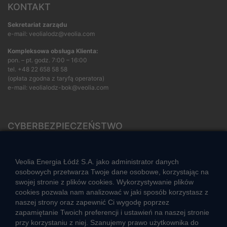
KONTAKT
Sekretariat zarządu
e-mail: veolialodz@veolia.com
Kompleksowa obsługa Klienta:
pon. – pt. godz. 7:00 – 16:00
tel.
+48 22 658 58 58
(opłata zgodna z taryfą operatora)
e-mail:
veolialodz-bok@veolia.com
CYBERBEZPIECZEŃSTWO
Rozwiązywanie sporów konsumenckich
ZGŁOŚ NIEPRAWIDŁOWOŚĆ
Veolia Energia Łódź S.A. jako administrator danych
osobowych przetwarza Twoje dane osobowe, korzystając na
swojej stronie z plików cookies. Wykorzystywanie plików
cookies pozwala nam analizować w jaki sposób korzystasz z
CIEPŁO SYSTEMOWE
naszej strony oraz zapewnić Ci wygodę poprzez
Zalety ciepła systemowego
zapamiętanie Twoich preferencji i ustawień na naszej stronie
przy korzystaniu z niej. Szanujemy prawo użytkownika do
Ciepło przez cały rok