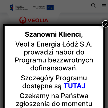
×
Szanowni Klienci,
Veolia Energia Łódź S.A.
Próba przebiegła pomyślnie
prowadzi nabór do
Programu bezzwrotnych
dofinansowań.
W EC1 odbyło się podsumowanie zrealizowanych
testów kontrolowanej próby pracy wyspowej
Szczegóły Programu
wydzielonych bloków elektrociepłowni EC3 i EC4
dostępne są
TUTAJ
w Łodzi. Testy zostały przeprowadzone w ramach
rozpoczętych przez Grupę Veolia we wrześniu
Czekamy na Państwa
2022 r. przygotowań do sprawdzenia gotowości
zgłoszenia do momentu
do aktywnej reakcji naszych bloków ciepłowniczych