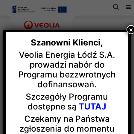
×
Szanowni Klienci,
Veolia Energia Łódź S.A.
Krajowy System e-Faktur
prowadzi nabór do
Programu bezzwrotnych
(KSeF)
dofinansowań.
Szczegóły Programu
Ważna informacja dotycząca
dostępne są
TUTAJ
sposobu fakturowania od 1
Czekamy na Państwa
lutego 2026 r.
zgłoszenia do momentu
W związku ze zmianami w przepisach prawa, od 1