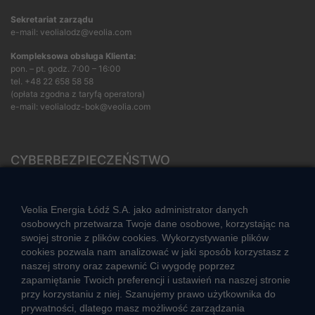
Sekretariat zarządu
e-mail: veolialodz@veolia.com
Kompleksowa obsługa Klienta:
pon. – pt. godz. 7:00 – 16:00
tel.
+48 22 658 58 58
(opłata zgodna z taryfą operatora)
e-mail:
veolialodz-bok@veolia.com
CYBERBEZPIECZEŃSTWO
Rozwiązywanie sporów konsumenckich
ZGŁOŚ NIEPRAWIDŁOWOŚĆ
Veolia Energia Łódź S.A. jako administrator danych
osobowych przetwarza Twoje dane osobowe, korzystając na
swojej stronie z plików cookies. Wykorzystywanie plików
cookies pozwala nam analizować w jaki sposób korzystasz z
CIEPŁO SYSTEMOWE
naszej strony oraz zapewnić Ci wygodę poprzez
Zalety ciepła systemowego
zapamiętanie Twoich preferencji i ustawień na naszej stronie
przy korzystaniu z niej. Szanujemy prawo użytkownika do
Ciepło przez cały rok
prywatności, dlatego masz możliwość zarządzania