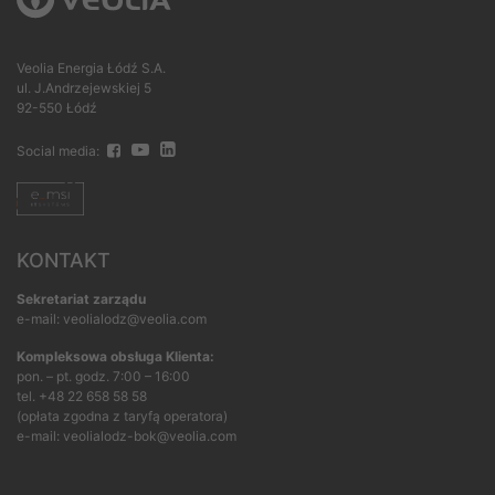
Veolia Energia Łódź S.A.
ul. J.Andrzejewskiej 5
92-550 Łódź
Social media:
KONTAKT
Sekretariat zarządu
e-mail: veolialodz@veolia.com
Kompleksowa obsługa Klienta:
pon. – pt. godz. 7:00 – 16:00
tel.
+48 22 658 58 58
(opłata zgodna z taryfą operatora)
e-mail:
veolialodz-bok@veolia.com