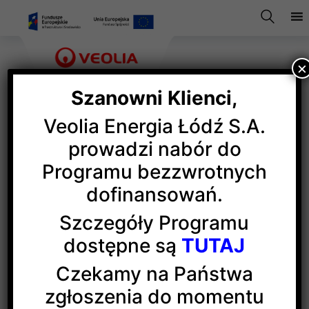
×
Szanowni Klienci,
Veolia Energia Łódź S.A.
„Masz chwilę – wpadnij
prowadzi nabór do
Programu bezzwrotnych
po żonkile”
dofinansowań.
Szczegóły Programu
„Masz chwilę – wpadnij po żonkile” – i hasło
dostępne są
TUTAJ
nie pozostało bez odpowiedzi. Wykorzystując
przedświąteczny ruch w handlu
Polska Press
i
Port
Czekamy na Państwa
Łódź
zorganizowały akcję zbiórki niepotrzebnego
zgłoszenia do momentu
sprzętu AGD, RTV i drobnego sprzętu