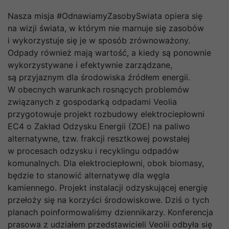
Nasza misja #OdnawiamyZasobySwiata opiera się
na wizji świata, w którym nie marnuje się zasobów
i wykorzystuje się je w sposób zrównoważony.
Odpady również mają wartość, a kiedy są ponownie
wykorzystywane i efektywnie zarządzane,
są przyjaznym dla środowiska źródłem energii.
W obecnych warunkach rosnących problemów
związanych z gospodarką odpadami Veolia
przygotowuje projekt rozbudowy elektrociepłowni
EC4 o Zakład Odzysku Energii (ZOE) na paliwo
alternatywne, tzw. frakcji resztkowej powstałej
w procesach odzysku i recyklingu odpadów
komunalnych. Dla elektrociepłowni, obok biomasy,
będzie to stanowić alternatywę dla węgla
kamiennego. Projekt instalacji odzyskującej energię
przełoży się na korzyści środowiskowe. Dziś o tych
planach poinformowaliśmy dziennikarzy. Konferencja
prasowa z udziałem przedstawicieli Veolii odbyła się