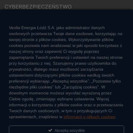
CYBERBEZPIECZEŃSTWO
Rozwiązywanie sporów konsumenckich
ZGŁOŚ NIEPRAWIDŁOWOŚĆ
Veolia Energia Łódź S.A. jako administrator danych
osobowych przetwarza Twoje dane osobowe, korzystając na
swojej stronie z plików cookies. Wykorzystywanie plików
cookies pozwala nam analizować w jaki sposób korzystasz z
CIEPŁO SYSTEMOWE
naszej strony oraz zapewnić Ci wygodę poprzez
Zalety ciepła systemowego
zapamiętanie Twoich preferencji i ustawień na naszej stronie
przy korzystaniu z niej. Szanujemy prawo użytkownika do
Ciepło przez cały rok
prywatności, dlatego masz możliwość zarządzania
ustawieniami dotyczącymi plików cookies według swoich
Usługi okołociepłownicze
preferencji wybierając „Akceptuj wszystkie”, „Pozostaw tylko
Informacje ciepła systemowego
niezbędne pliki cookies” lub „Zarządzaj cookies”. W
dowolnym momencie możesz wycofać wyrażoną przez
Ciebie zgodę, zmieniając wybrane ustawienia. Więcej
informacji o korzystaniu z plików cookie oraz o przetwarzaniu
JAK POWSTAJE CIEPŁO
Twoich danych osobowych, w tym o przysługujących Ci
ŹRÓDŁA CIEPŁA
uprawnieniach, znajdziesz w
Informacji o plikach cookies
.
Mapa sieci ciepłowniczej
Akceptuj wszystkie