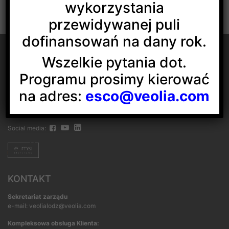
wykorzystania
przewidywanej puli
dofinansowań na dany rok.
Wszelkie pytania dot.
Programu prosimy kierować
Veolia Energia Łódź S.A.
na adres:
esco@veolia.com
ul. J.Andrzejewskiej 5
92-550 Łódź
Social media:
KONTAKT
Sekretariat zarządu
e-mail: veolialodz@veolia.com
Kompleksowa obsługa Klienta: