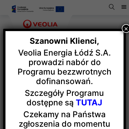
×
Szanowni Klienci,
Veolia Energia Łódź S.A.
Bajki dla małych pacjentów
prowadzi nabór do
Programu bezzwrotnych
dofinansowań.
Bajka o Czerwonym Kapturku, który przekazuje
najmłodszym wiedzę o cieple systemowym,
Szczegóły Programu
zrównoważonym rozwoju i ekologii, trafiła do rąk
dostępne są
TUTAJ
małych pacjentów.
(więcej…)
Czekamy na Państwa
zgłoszenia do momentu