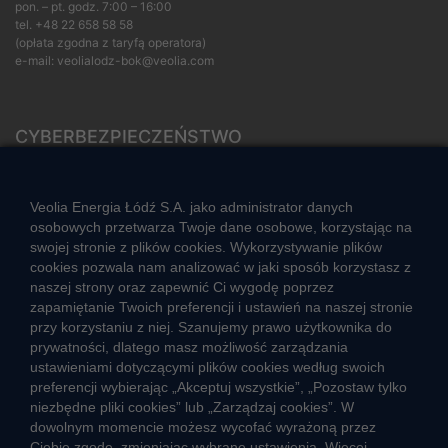
pon. – pt. godz. 7:00 – 16:00
tel.
+48 22 658 58 58
(opłata zgodna z taryfą operatora)
e-mail:
veolialodz-bok@veolia.com
CYBERBEZPIECZEŃSTWO
Rozwiązywanie sporów konsumenckich
ZGŁOŚ NIEPRAWIDŁOWOŚĆ
Veolia Energia Łódź S.A. jako administrator danych
osobowych przetwarza Twoje dane osobowe, korzystając na
swojej stronie z plików cookies. Wykorzystywanie plików
cookies pozwala nam analizować w jaki sposób korzystasz z
CIEPŁO SYSTEMOWE
naszej strony oraz zapewnić Ci wygodę poprzez
Zalety ciepła systemowego
zapamiętanie Twoich preferencji i ustawień na naszej stronie
przy korzystaniu z niej. Szanujemy prawo użytkownika do
Ciepło przez cały rok
prywatności, dlatego masz możliwość zarządzania
ustawieniami dotyczącymi plików cookies według swoich
Usługi okołociepłownicze
preferencji wybierając „Akceptuj wszystkie”, „Pozostaw tylko
Informacje ciepła systemowego
niezbędne pliki cookies” lub „Zarządzaj cookies”. W
dowolnym momencie możesz wycofać wyrażoną przez
Ciebie zgodę, zmieniając wybrane ustawienia. Więcej