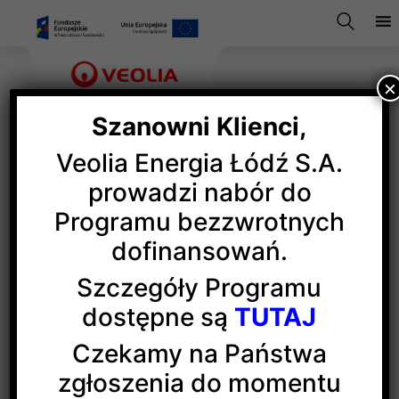
×
Szanowni Klienci,
Veolia Energia Łódź S.A.
Halowe potyczki młodych
prowadzi nabór do
Programu bezzwrotnych
piłkarzy
dofinansowań.
Szczegóły Programu
Piłkarze
Pelikana Łowicz
zwyciężyli w jesiennym
dostępne są
TUTAJ
turnieju halowej piłki nożnej Veolia Junior Futsal Cup.
W finale pokonali zawodników
Boruty Zgierz
po serii
Czekamy na Państwa
rzutów karnych. Na trzecim miejscu turniej ukończyli
zgłoszenia do momentu
gospodarze:
Akademia Widzewa
. Każda lokata