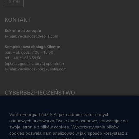
KONTAKT
Sekretariat zarządu
e-mail: veolialodz@veolia.com
Kompleksowa obsługa Klienta:
pon. – pt. godz. 7:00 – 16:00
tel.
+48 22 658 58 58
(opłata zgodna z taryfą operatora)
e-mail:
veolialodz-bok@veolia.com
CYBERBEZPIECZEŃSTWO
Rozwiązywanie sporów konsumenckich
ZGŁOŚ NIEPRAWIDŁOWOŚĆ
Veolia Energia Łódź S.A. jako administrator danych
osobowych przetwarza Twoje dane osobowe, korzystając na
swojej stronie z plików cookies. Wykorzystywanie plików
cookies pozwala nam analizować w jaki sposób korzystasz z
CIEPŁO SYSTEMOWE