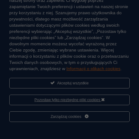
naszej strony oraz zapewnić Ci wygodę poprzez
Zalety ciepła systemowego
zapamiętanie Twoich preferencji i ustawień na naszej stronie
przy korzystaniu z niej. Szanujemy prawo użytkownika do
Ciepło przez cały rok
prywatności, dlatego masz możliwość zarządzania
ustawieniami dotyczącymi plików cookies według swoich
Usługi okołociepłownicze
preferencji wybierając „Akceptuj wszystkie”, „Pozostaw tylko
Informacje ciepła systemowego
niezbędne pliki cookies” lub „Zarządzaj cookies”. W
dowolnym momencie możesz wycofać wyrażoną przez
Ciebie zgodę, zmieniając wybrane ustawienia. Więcej
informacji o korzystaniu z plików cookie oraz o przetwarzaniu
JAK POWSTAJE CIEPŁO
Twoich danych osobowych, w tym o przysługujących Ci
ŹRÓDŁA CIEPŁA
uprawnieniach, znajdziesz w
Informacji o plikach cookies
.
Mapa sieci ciepłowniczej
Akceptuj wszystkie
KIERUNKI ROZWOJU SIECI CIEPŁOWNICZEJ
CO TO JEST KOGENERACJA
Pozostaw tylko niezbędne pliki cookies
Cześć, porozmawiaj ze mną
Zarządzaj cookies
2026 ® Veolia Energia Łódź S.A.