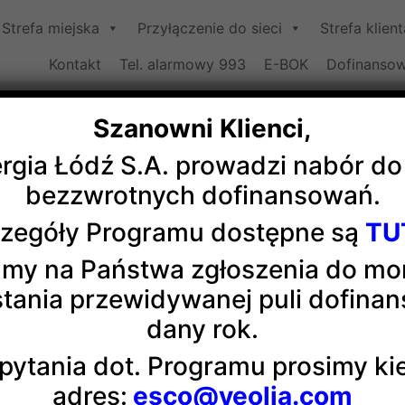
Strefa miejska
Przyłączenie do sieci
Strefa klient
Kontakt
Tel. alarmowy 993
E-BOK
Dofinansow
Szanowni Klienci,
ergia Łódź S.A. prowadzi nabór d
 w konkursie „Pracodawca Kreuj
bezzwrotnych dofinansowań.
Edukację”
zegóły Programu dostępne są
TU
my na Państwa zgłoszenia do m
tania przewidywanej puli dofina
o nagrody Łódzkich Łabędzi w konkursie Prezydenta Miast
dany rok.
o nam się wygrać statuetki (zdobyliśmy ją dwa lata temu), 
y ponownie docenione.
pytania dot. Programu prosimy k
adres:
esco@veolia.com