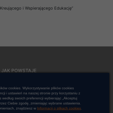
 Kreującego i Wspierającego Edukację”
JAK POWSTAJE
CIEPŁO
ŹRÓDŁA CIEPŁA
lików cookies. Wykorzystywanie plików cookies
Mapa sieci ciepłowniczej
i i ustawień na naszej stronie przy korzystaniu z
 według swoich preferencji wybierając „Akceptuj
KIERUNKI ROZWOJU SIECI
rzez Ciebie zgodę, zmieniając wybrane ustawienia.
CIEPŁOWNICZEJ
wnieniach, znajdziesz w
Informacji o plikach cookies
.
CO TO JEST KOGENERACJA