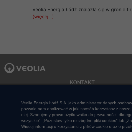
Veolia Energia Łódź znalazła się w gronie 
(więcej…)
KONTAKT
Veolia Energia Łódź S.A.
ul. J.Andrzejewskiej 5
Sekretariat zarządu
92-550 Łódź
e-mail: veolialodz@veolia.com
Veolia Energia Łódź S.A. jako administrator danych osobow
Kompleksowa obsługa Klienta:
pozwala nam analizować w jaki sposób korzystasz z naszej 
Social media:
pon. – pt. godz. 7:00 – 16:00
niej. Szanujemy prawo użytkownika do prywatności, dlateg
tel.
+48 22 658 58 58
wszystkie”, „Pozostaw tylko niezbędne pliki cookies” lub
(opłata zgodna z taryfą operatora)
Więcej informacji o korzystaniu z plików cookie oraz o pr
e-mail:
veolialodz-