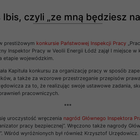
Ibis, czyli „ze mną będziesz na
 w prestiżowym
konkursie
Państwowej Inspekcji Pracy
„Prac
y Inspektor Pracy w Veolii Energii Łódź zajął I miejsce w
na etapie wojewódzkim.
yznała Kapituła konkursu za organizację pracy w sposób za
ków, a także za wzorowe przestrzeganie przepisów prawa
rzędowicza za to, że realizując swoje ustawowe zadania, 
prawnień pracowniczych.
***
ię uroczystość wręczenia
nagród Głównego Inspektora Pr
anizator pracy bezpiecznej”. Wręczono także nagrody Głó
”. Wśród wyróżnionych był również Krzysztof Urzędowicz.