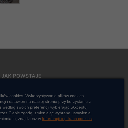
JAK POWSTAJE
CIEPŁO
ŹRÓDŁA CIEPŁA
lików cookies. Wykorzystywanie plików cookies
Mapa sieci ciepłowniczej
i i ustawień na naszej stronie przy korzystaniu z
 według swoich preferencji wybierając „Akceptuj
KIERUNKI ROZWOJU SIECI
rzez Ciebie zgodę, zmieniając wybrane ustawienia.
CIEPŁOWNICZEJ
wnieniach, znajdziesz w
Informacji o plikach cookies
.
CO TO JEST KOGENERACJA
Cześć, porozmawiaj ze mną