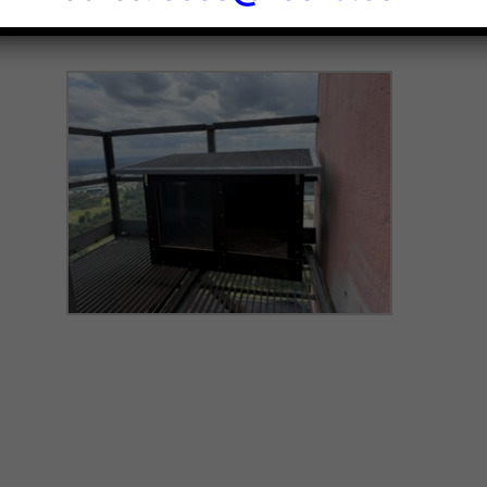
eję, że nowy dom będzie dobrze służył swoim lokatorom, 
ku.