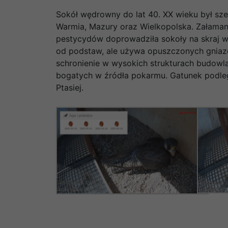
Sokół wędrowny do lat 40. XX wieku był sz
Warmia, Mazury oraz Wielkopolska. Załaman
pestycydów doprowadziła sokoły na skraj wy
od podstaw, ale używa opuszczonych gniazd 
schronienie w wysokich strukturach budowl
bogatych w źródła pokarmu. Gatunek podlega
Ptasiej.