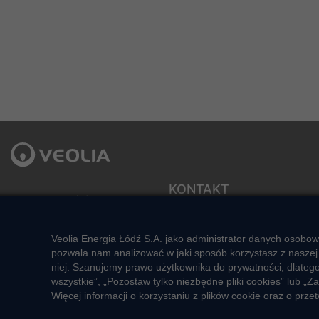
KONTAKT
Veolia Energia Łódź S.A.
ul. J.Andrzejewskiej 5
Sekretariat zarządu
92-550 Łódź
e-mail: veolialodz@veolia.com
Veolia Energia Łódź S.A. jako administrator danych osobow
Kompleksowa obsługa Klienta:
Social media:
pozwala nam analizować w jaki sposób korzystasz z naszej 
pon. – pt. godz. 7:00 – 16:00
niej. Szanujemy prawo użytkownika do prywatności, dlateg
tel.
+48 22 658 58 58
wszystkie”, „Pozostaw tylko niezbędne pliki cookies” lub
(opłata zgodna z taryfą operatora)
Więcej informacji o korzystaniu z plików cookie oraz o pr
e-mail:
veolialodz-
bok@veolia.com