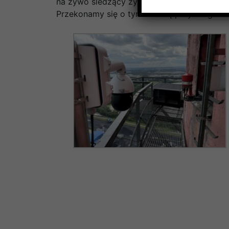
na żywo śledzący życie ptaków. Mamy nadzi
Przekonamy się o tym wiosną przyszłego ro