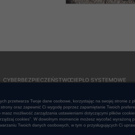
CYBERBEZPIECZEŃSTWO
CIEPŁO SYSTEMOWE
Rozwiązywanie sporów
Zalety ciepła systemowego
konsumenckich
Ciepło przez cały rok
ych przetwarza Twoje dane osobowe, korzystając na swojej stronie z p
ZGŁOŚ NIEPRAWIDŁOWOŚĆ
strony oraz zapewnić Ci wygodę poprzez zapamiętanie Twoich preferencj
Usługi okołociepłownicze
o masz możliwość zarządzania ustawieniami dotyczącymi plików cookies
Informacje ciepła systemowego
 „Zarządzaj cookies”. W dowolnym momencie możesz wycofać wyrażoną p
zetwarzaniu Twoich danych osobowych, w tym o przysługujących Ci upra