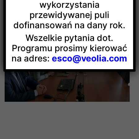
wykorzystania
ciepłowniczego. Wizyta na terenie zakładu
dotyczyła również wymiaru środowiskowego
przewidywanej puli
produkcji ciepła i energii elektrycznej w kogeneracji.
dofinansowań na dany rok.
Wszelkie pytania dot.
Programu prosimy kierować
na adres:
esco@veolia.com