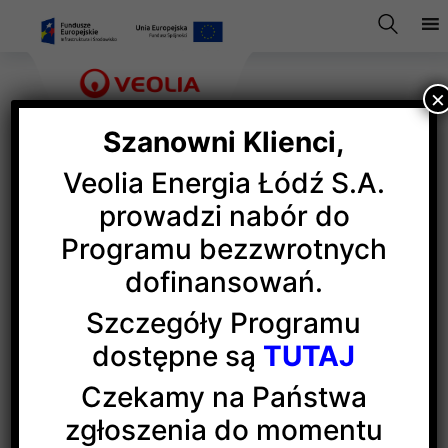
×
Szanowni Klienci,
Veolia Energia Łódź S.A.
Wojewoda z wizytą w EC4
prowadzi nabór do
Programu bezzwrotnych
dofinansowań.
Tobiasz Bocheński, Wojewoda Łódzki odwiedził
na zaproszenie Veolii Energii Łódź elektrociepłownię
Szczegóły Programu
EC4. Zapoznał się z bieżącą działalnością
dostępne są
TUTAJ
producenta i dostawcy ciepła systemowego dla
Łodzi. Przedstawiciele Veolii zaprezentowali
Czekamy na Państwa
kluczowe projekty związane między innymi
zgłoszenia do momentu
z dekarbonizacją łódzkiego systemu