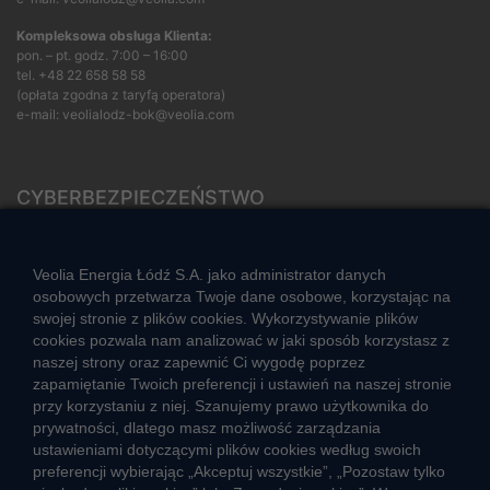
Kompleksowa obsługa Klienta:
pon. – pt. godz. 7:00 – 16:00
tel.
+48 22 658 58 58
(opłata zgodna z taryfą operatora)
e-mail:
veolialodz-bok@veolia.com
CYBERBEZPIECZEŃSTWO
Rozwiązywanie sporów konsumenckich
ZGŁOŚ NIEPRAWIDŁOWOŚĆ
Veolia Energia Łódź S.A. jako administrator danych
osobowych przetwarza Twoje dane osobowe, korzystając na
swojej stronie z plików cookies. Wykorzystywanie plików
cookies pozwala nam analizować w jaki sposób korzystasz z
CIEPŁO SYSTEMOWE
naszej strony oraz zapewnić Ci wygodę poprzez
Zalety ciepła systemowego
zapamiętanie Twoich preferencji i ustawień na naszej stronie
przy korzystaniu z niej. Szanujemy prawo użytkownika do
Ciepło przez cały rok
prywatności, dlatego masz możliwość zarządzania
ustawieniami dotyczącymi plików cookies według swoich
Usługi okołociepłownicze
preferencji wybierając „Akceptuj wszystkie”, „Pozostaw tylko
Informacje ciepła systemowego