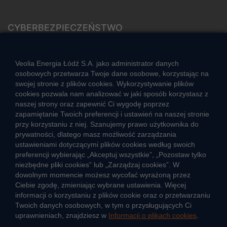
CYBERBEZPIECZEŃSTWO
Rozwiązywanie sporów konsumenckich
ZGŁOŚ NIEPRAWIDŁOWOŚĆ
Veolia Energia Łódź S.A. jako administrator danych
osobowych przetwarza Twoje dane osobowe, korzystając na
swojej stronie z plików cookies. Wykorzystywanie plików
cookies pozwala nam analizować w jaki sposób korzystasz z
CIEPŁO SYSTEMOWE
naszej strony oraz zapewnić Ci wygodę poprzez
Zalety ciepła systemowego
zapamiętanie Twoich preferencji i ustawień na naszej stronie
przy korzystaniu z niej. Szanujemy prawo użytkownika do
Ciepło przez cały rok
prywatności, dlatego masz możliwość zarządzania
ustawieniami dotyczącymi plików cookies według swoich
Usługi okołociepłownicze
preferencji wybierając „Akceptuj wszystkie”, „Pozostaw tylko
Informacje ciepła systemowego
niezbędne pliki cookies” lub „Zarządzaj cookies”. W
dowolnym momencie możesz wycofać wyrażoną przez
Ciebie zgodę, zmieniając wybrane ustawienia. Więcej
informacji o korzystaniu z plików cookie oraz o przetwarzaniu
JAK POWSTAJE CIEPŁO
Twoich danych osobowych, w tym o przysługujących Ci
ŹRÓDŁA CIEPŁA
uprawnieniach, znajdziesz w
Informacji o plikach cookies
.