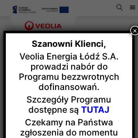
×
Szanowni Klienci,
Veolia Energia Łódź S.A.
Tanecznie przez 6
prowadzi nabór do
Programu bezzwrotnych
kontynentów
dofinansowań.
Szczegóły Programu
Veolia była partnerem XXVI Festiwalu Piosenki Dzieci
dostępne są
TUTAJ
Niepełnosprawnych. Na scenie artystycznej
Monopolis
wystąpiły dzieci z placówek
Czekamy na Państwa
integracyjnych i specjalnych z Łodzi i Radomska.
zgłoszenia do momentu
Tematem tegorocznego festiwalu były „Rytmy