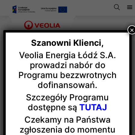
×
Szanowni Klienci,
Veolia Energia Łódź S.A.
ecoista.pl – nowy portal
prowadzi nabór do
Programu bezzwrotnych
o ekologii
dofinansowań.
Szczegóły Programu
Innowacyjny portal internetowy
ecoista.pl
jest już
dostępne są
TUTAJ
dostępny dla użytkowników. Dedykowany jest
tematyce ochrony środowiska i transformacji
Czekamy na Państwa
energetycznej. Uruchomiona przez Grupę Veolia
zgłoszenia do momentu
Polska nowa platforma ma ambicję stać się