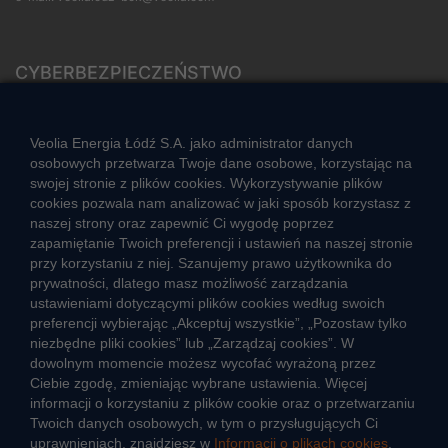
CYBERBEZPIECZEŃSTWO
Rozwiązywanie sporów konsumenckich
ZGŁOŚ NIEPRAWIDŁOWOŚĆ
Veolia Energia Łódź S.A. jako administrator danych
osobowych przetwarza Twoje dane osobowe, korzystając na
swojej stronie z plików cookies. Wykorzystywanie plików
cookies pozwala nam analizować w jaki sposób korzystasz z
CIEPŁO SYSTEMOWE
naszej strony oraz zapewnić Ci wygodę poprzez
Zalety ciepła systemowego
zapamiętanie Twoich preferencji i ustawień na naszej stronie
przy korzystaniu z niej. Szanujemy prawo użytkownika do
Ciepło przez cały rok
prywatności, dlatego masz możliwość zarządzania
ustawieniami dotyczącymi plików cookies według swoich
Usługi okołociepłownicze
preferencji wybierając „Akceptuj wszystkie”, „Pozostaw tylko
Informacje ciepła systemowego
niezbędne pliki cookies” lub „Zarządzaj cookies”. W
dowolnym momencie możesz wycofać wyrażoną przez
Ciebie zgodę, zmieniając wybrane ustawienia. Więcej
informacji o korzystaniu z plików cookie oraz o przetwarzaniu
JAK POWSTAJE CIEPŁO
Twoich danych osobowych, w tym o przysługujących Ci
ŹRÓDŁA CIEPŁA
uprawnieniach, znajdziesz w
Informacji o plikach cookies
.