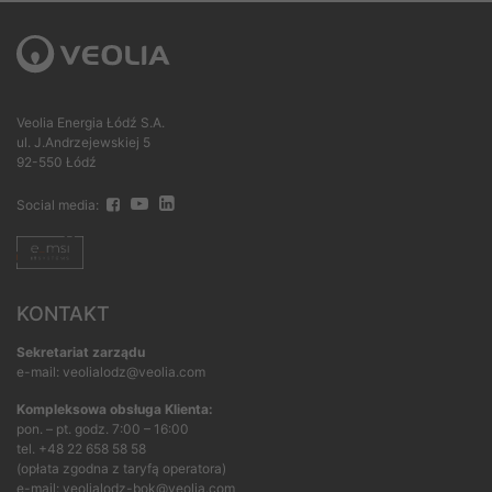
Veolia Energia Łódź S.A.
ul. J.Andrzejewskiej 5
92-550 Łódź
Social media:
KONTAKT
Sekretariat zarządu
e-mail: veolialodz@veolia.com
Kompleksowa obsługa Klienta:
pon. – pt. godz. 7:00 – 16:00
tel.
+48 22 658 58 58
(opłata zgodna z taryfą operatora)
e-mail:
veolialodz-bok@veolia.com