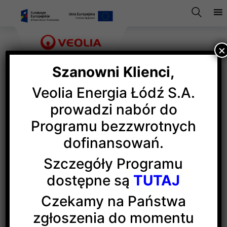
×
Szanowni Klienci,
Veolia Energia Łódź S.A.
Paryż, zawsze Paryż
prowadzi nabór do
Programu bezzwrotnych
dofinansowań.
Pod tym tytułem w dniu 21 czerwca w teatrze
im. Stefana Jaracza w Łodzi odbyła się V Gala
Szczegóły Programu
Baletowa
dostępne są
TUTAJ
(więcej…)
Czekamy na Państwa
zgłoszenia do momentu