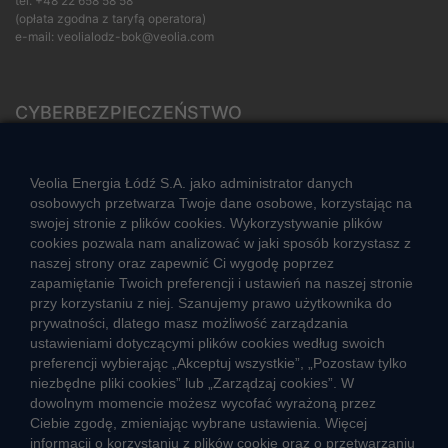
tel.
+48 22 658 58 58
(opłata zgodna z taryfą operatora)
e-mail:
veolialodz-bok@veolia.com
CYBERBEZPIECZEŃSTWO
Rozwiązywanie sporów konsumenckich
ZGŁOŚ NIEPRAWIDŁOWOŚĆ
Veolia Energia Łódź S.A. jako administrator danych
osobowych przetwarza Twoje dane osobowe, korzystając na
swojej stronie z plików cookies. Wykorzystywanie plików
cookies pozwala nam analizować w jaki sposób korzystasz z
CIEPŁO SYSTEMOWE
naszej strony oraz zapewnić Ci wygodę poprzez
Zalety ciepła systemowego
zapamiętanie Twoich preferencji i ustawień na naszej stronie
przy korzystaniu z niej. Szanujemy prawo użytkownika do
Ciepło przez cały rok
prywatności, dlatego masz możliwość zarządzania
ustawieniami dotyczącymi plików cookies według swoich
Usługi okołociepłownicze
preferencji wybierając „Akceptuj wszystkie”, „Pozostaw tylko
Informacje ciepła systemowego
niezbędne pliki cookies” lub „Zarządzaj cookies”. W
dowolnym momencie możesz wycofać wyrażoną przez
Ciebie zgodę, zmieniając wybrane ustawienia. Więcej
informacji o korzystaniu z plików cookie oraz o przetwarzaniu