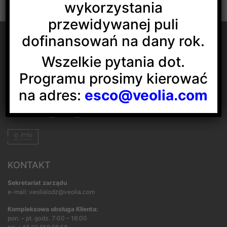
wykorzystania
przewidywanej puli
dofinansowań na dany rok.
Wszelkie pytania dot.
Programu prosimy kierować
Veolia Energia Łódź S.A.
ul. J.Andrzejewskiej 5
na adres:
esco@veolia.com
92-550 Łódź
Social media:
KONTAKT
Sekretariat zarządu
e-mail: veolialodz@veolia.com
Kompleksowa obsługa Klienta:
pon. – pt. godz. 7:00 – 16:00