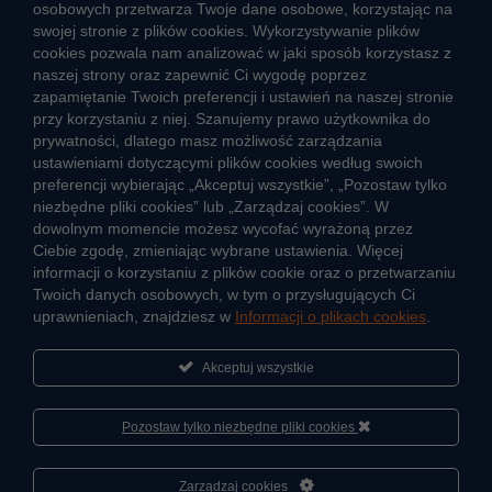
osobowych przetwarza Twoje dane osobowe, korzystając na
swojej stronie z plików cookies. Wykorzystywanie plików
cookies pozwala nam analizować w jaki sposób korzystasz z
CIEPŁO SYSTEMOWE
naszej strony oraz zapewnić Ci wygodę poprzez
Zalety ciepła systemowego
zapamiętanie Twoich preferencji i ustawień na naszej stronie
przy korzystaniu z niej. Szanujemy prawo użytkownika do
Ciepło przez cały rok
prywatności, dlatego masz możliwość zarządzania
ustawieniami dotyczącymi plików cookies według swoich
Usługi okołociepłownicze
preferencji wybierając „Akceptuj wszystkie”, „Pozostaw tylko
Informacje ciepła systemowego
niezbędne pliki cookies” lub „Zarządzaj cookies”. W
dowolnym momencie możesz wycofać wyrażoną przez
Ciebie zgodę, zmieniając wybrane ustawienia. Więcej
informacji o korzystaniu z plików cookie oraz o przetwarzaniu
JAK POWSTAJE CIEPŁO
Twoich danych osobowych, w tym o przysługujących Ci
ŹRÓDŁA CIEPŁA
uprawnieniach, znajdziesz w
Informacji o plikach cookies
.
Mapa sieci ciepłowniczej
Akceptuj wszystkie
KIERUNKI ROZWOJU SIECI CIEPŁOWNICZEJ
CO TO JEST KOGENERACJA
Pozostaw tylko niezbędne pliki cookies
Cześć, porozmawiaj ze mną
Zarządzaj cookies