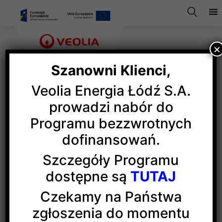
×
Szanowni Klienci,
Veolia Energia Łódź S.A.
Veolia Energia Łódź Firmą
prowadzi nabór do
Programu bezzwrotnych
Roku 2024
dofinansowań.
Szczegóły Programu
Veolia Energia Łódź z tytułem Firma Roku 2024
dostępne są
TUTAJ
w rankingu „Złota Setka Łódzkiego”, unikatowego
zestawienia gospodarczego, prezentującego sto
Czekamy na Państwa
firm o największych przychodach.
zgłoszenia do momentu