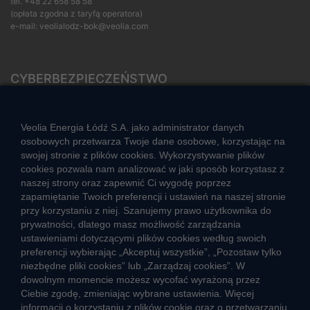
tel.
+48 22 658 58 58
(opłata zgodna z taryfą operatora)
e-mail:
veolialodz-bok@veolia.com
CYBERBEZPIECZEŃSTWO
Rozwiązywanie sporów konsumenckich
ZGŁOŚ NIEPRAWIDŁOWOŚĆ
Veolia Energia Łódź S.A. jako administrator danych
osobowych przetwarza Twoje dane osobowe, korzystając na
swojej stronie z plików cookies. Wykorzystywanie plików
cookies pozwala nam analizować w jaki sposób korzystasz z
CIEPŁO SYSTEMOWE
naszej strony oraz zapewnić Ci wygodę poprzez
Zalety ciepła systemowego
zapamiętanie Twoich preferencji i ustawień na naszej stronie
przy korzystaniu z niej. Szanujemy prawo użytkownika do
Ciepło przez cały rok
prywatności, dlatego masz możliwość zarządzania
ustawieniami dotyczącymi plików cookies według swoich
Usługi okołociepłownicze
preferencji wybierając „Akceptuj wszystkie”, „Pozostaw tylko
Informacje ciepła systemowego
niezbędne pliki cookies” lub „Zarządzaj cookies”. W
dowolnym momencie możesz wycofać wyrażoną przez
Ciebie zgodę, zmieniając wybrane ustawienia. Więcej
informacji o korzystaniu z plików cookie oraz o przetwarzaniu