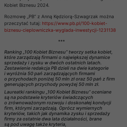
Kobiet Biznesu 2024.
Rozmowę „PB” z Anną Kędziorą-Szwagrzak można
przeczytać tutaj:
https://www.pb.pl/100-kobiet-
biznesu-cieplowniczka-wyglada-inwestycji-1231138
***
Ranking „100 Kobiet Biznesu” tworzy setka kobiet,
które zarządzają firmami o największej dynamice
sprzedaży i zysku w dwóch ostatnich latach.
Zestawienie redakcja PB dzieli na dwie kategorie
i wyróżnia 50 pań zarządzających firmami
o przychodach poniżej 50 mln zł oraz 50 pań z firm
generujących przychody powyżej 50 mln zł.
Laureatki rankingu „100 Kobiet Biznesu” oceniane
są na podstawie kryteriów świadczących
o zrównoważonym rozwoju i doskonałej kondycji
firm, którymi zarządzają. Oprócz wymiernych
kryteriów, takich jak dynamika zysku i sprzedaży
firmy za ostatnie dwa lata działalności, brane
są pod uwagę także kryteria,