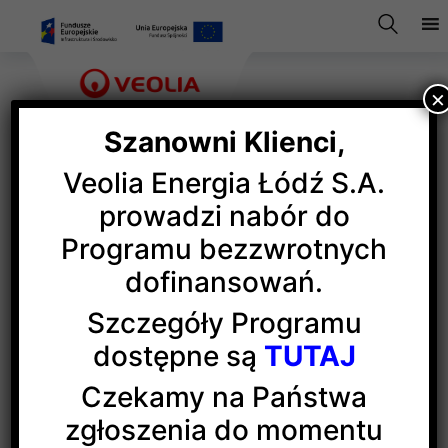
×
Szanowni Klienci,
Veolia Energia Łódź S.A.
1. miejsce dla prezes Veolii
prowadzi nabór do
Programu bezzwrotnych
Energii Łódź
dofinansowań.
Szczegóły Programu
Niezmiernie miło nam poinformować, że Anna
dostępne są
TUTAJ
Kędziora-Szwagrzak, prezes zarządu, dyrektor
generalna Veolii Energii Łódź, zajęła 1. miejsce
Czekamy na Państwa
w tegorocznej edycji rankingu „
100 Kobiet Biznesu
”
zgłoszenia do momentu
w kategorii przedsiębiorstw o obrocie powyżej 50