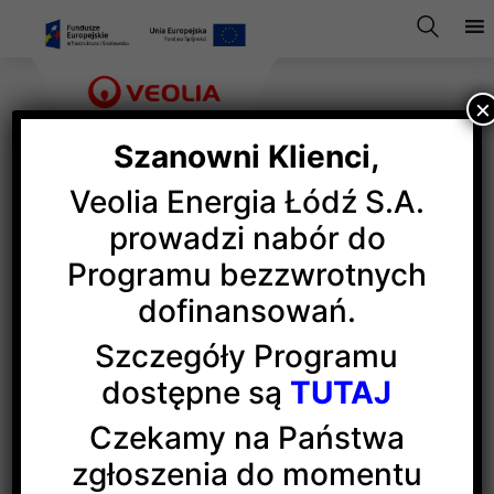
×
Szanowni Klienci,
Veolia Energia Łódź S.A.
17000 gości, 1200
prowadzi nabór do
Programu bezzwrotnych
prelegentów, 180 sesji
dofinansowań.
Szczegóły Programu
To są liczby tegorocznego,
XVI Europejskiego
dostępne są
TUTAJ
Kongresu Gospodarczego w Katowicach
,
w którym uczestniczyli m.in. politycy, naukowcy,
Czekamy na Państwa
menedżerowie wielkich firm i przedsiębiorcy, wśród
zgłoszenia do momentu
nich przedstawiciele grupy Veolia w Polsce,