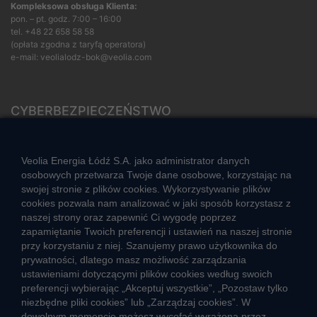
Kompleksowa obsługa Klienta:
pon. – pt. godz. 7:00 – 16:00
tel.
+48 22 658 58 58
(opłata zgodna z taryfą operatora)
e-mail:
veolialodz-bok@veolia.com
CYBERBEZPIECZEŃSTWO
Rozwiązywanie sporów konsumenckich
ZGŁOŚ NIEPRAWIDŁOWOŚĆ
Veolia Energia Łódź S.A. jako administrator danych
osobowych przetwarza Twoje dane osobowe, korzystając na
swojej stronie z plików cookies. Wykorzystywanie plików
cookies pozwala nam analizować w jaki sposób korzystasz z
CIEPŁO SYSTEMOWE
naszej strony oraz zapewnić Ci wygodę poprzez
Zalety ciepła systemowego
zapamiętanie Twoich preferencji i ustawień na naszej stronie
przy korzystaniu z niej. Szanujemy prawo użytkownika do
Ciepło przez cały rok
prywatności, dlatego masz możliwość zarządzania
ustawieniami dotyczącymi plików cookies według swoich
Usługi okołociepłownicze
preferencji wybierając „Akceptuj wszystkie”, „Pozostaw tylko
Informacje ciepła systemowego
niezbędne pliki cookies” lub „Zarządzaj cookies”. W
dowolnym momencie możesz wycofać wyrażoną przez