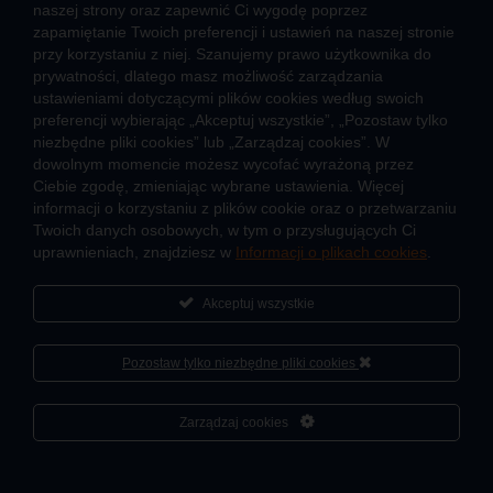
naszej strony oraz zapewnić Ci wygodę poprzez
Zalety ciepła systemowego
zapamiętanie Twoich preferencji i ustawień na naszej stronie
przy korzystaniu z niej. Szanujemy prawo użytkownika do
Ciepło przez cały rok
prywatności, dlatego masz możliwość zarządzania
ustawieniami dotyczącymi plików cookies według swoich
Usługi okołociepłownicze
preferencji wybierając „Akceptuj wszystkie”, „Pozostaw tylko
Informacje ciepła systemowego
niezbędne pliki cookies” lub „Zarządzaj cookies”. W
dowolnym momencie możesz wycofać wyrażoną przez
Ciebie zgodę, zmieniając wybrane ustawienia. Więcej
informacji o korzystaniu z plików cookie oraz o przetwarzaniu
JAK POWSTAJE CIEPŁO
Twoich danych osobowych, w tym o przysługujących Ci
ŹRÓDŁA CIEPŁA
uprawnieniach, znajdziesz w
Informacji o plikach cookies
.
Mapa sieci ciepłowniczej
Akceptuj wszystkie
KIERUNKI ROZWOJU SIECI CIEPŁOWNICZEJ
CO TO JEST KOGENERACJA
Pozostaw tylko niezbędne pliki cookies
Cześć, porozmawiaj ze mną
Zarządzaj cookies