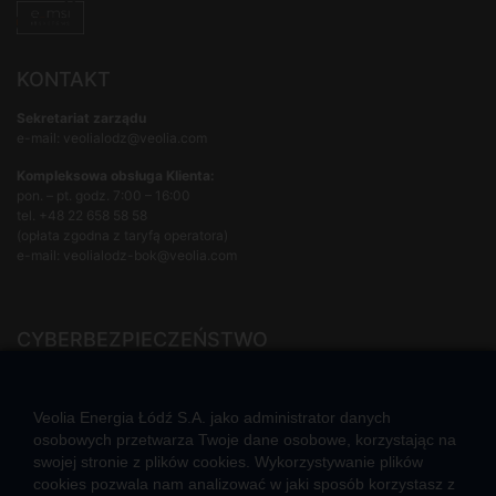
KONTAKT
Sekretariat zarządu
e-mail: veolialodz@veolia.com
Kompleksowa obsługa Klienta:
pon. – pt. godz. 7:00 – 16:00
tel.
+48 22 658 58 58
(opłata zgodna z taryfą operatora)
e-mail:
veolialodz-bok@veolia.com
CYBERBEZPIECZEŃSTWO
Rozwiązywanie sporów konsumenckich
ZGŁOŚ NIEPRAWIDŁOWOŚĆ
Veolia Energia Łódź S.A. jako administrator danych
osobowych przetwarza Twoje dane osobowe, korzystając na
swojej stronie z plików cookies. Wykorzystywanie plików
cookies pozwala nam analizować w jaki sposób korzystasz z
CIEPŁO SYSTEMOWE