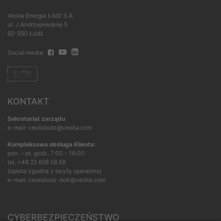
Veolia Energia Łódź S.A.
ul. J.Andrzejewskiej 5
92-550 Łódź
Social media:
KONTAKT
Sekretariat zarządu
e-mail: veolialodz@veolia.com
Kompleksowa obsługa Klienta:
pon. – pt. godz. 7:00 – 16:00
tel.
+48 22 658 58 58
(opłata zgodna z taryfą operatora)
e-mail:
veolialodz-bok@veolia.com
CYBERBEZPIECZEŃSTWO