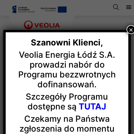
×
Szanowni Klienci,
Veolia Energia Łódź S.A.
Archiwum Veolii na święcie
prowadzi nabór do
Programu bezzwrotnych
Łodzi
dofinansowań.
Szczegóły Programu
Podczas tegorocznych Dni Łodzi organizowanych
dostępne są
TUTAJ
m.in. w przestrzeniach historycznej elektrociepłowni
EC1 goście mogli oglądać prezentację multimedialną
Czekamy na Państwa
„Energia Czasu”
zgłoszenia do momentu