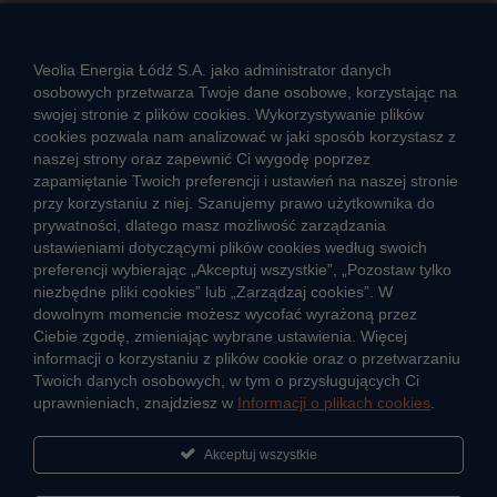
Rozwiązywanie sporów konsumenckich
ZGŁOŚ NIEPRAWIDŁOWOŚĆ
Veolia Energia Łódź S.A. jako administrator danych
osobowych przetwarza Twoje dane osobowe, korzystając na
swojej stronie z plików cookies. Wykorzystywanie plików
cookies pozwala nam analizować w jaki sposób korzystasz z
CIEPŁO SYSTEMOWE
naszej strony oraz zapewnić Ci wygodę poprzez
Zalety ciepła systemowego
zapamiętanie Twoich preferencji i ustawień na naszej stronie
przy korzystaniu z niej. Szanujemy prawo użytkownika do
Ciepło przez cały rok
prywatności, dlatego masz możliwość zarządzania
ustawieniami dotyczącymi plików cookies według swoich
Usługi okołociepłownicze
preferencji wybierając „Akceptuj wszystkie”, „Pozostaw tylko
Informacje ciepła systemowego
niezbędne pliki cookies” lub „Zarządzaj cookies”. W
dowolnym momencie możesz wycofać wyrażoną przez
Ciebie zgodę, zmieniając wybrane ustawienia. Więcej
informacji o korzystaniu z plików cookie oraz o przetwarzaniu
JAK POWSTAJE CIEPŁO
Twoich danych osobowych, w tym o przysługujących Ci
ŹRÓDŁA CIEPŁA
uprawnieniach, znajdziesz w
Informacji o plikach cookies
.
Mapa sieci ciepłowniczej
Akceptuj wszystkie
KIERUNKI ROZWOJU SIECI CIEPŁOWNICZEJ