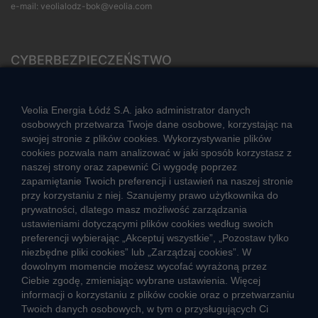
e-mail:
veolialodz-bok@veolia.com
CYBERBEZPIECZEŃSTWO
Rozwiązywanie sporów konsumenckich
ZGŁOŚ NIEPRAWIDŁOWOŚĆ
Veolia Energia Łódź S.A. jako administrator danych
osobowych przetwarza Twoje dane osobowe, korzystając na
swojej stronie z plików cookies. Wykorzystywanie plików
cookies pozwala nam analizować w jaki sposób korzystasz z
CIEPŁO SYSTEMOWE
naszej strony oraz zapewnić Ci wygodę poprzez
Zalety ciepła systemowego
zapamiętanie Twoich preferencji i ustawień na naszej stronie
przy korzystaniu z niej. Szanujemy prawo użytkownika do
Ciepło przez cały rok
prywatności, dlatego masz możliwość zarządzania
ustawieniami dotyczącymi plików cookies według swoich
Usługi okołociepłownicze
preferencji wybierając „Akceptuj wszystkie”, „Pozostaw tylko
Informacje ciepła systemowego
niezbędne pliki cookies” lub „Zarządzaj cookies”. W
dowolnym momencie możesz wycofać wyrażoną przez
Ciebie zgodę, zmieniając wybrane ustawienia. Więcej
informacji o korzystaniu z plików cookie oraz o przetwarzaniu
JAK POWSTAJE CIEPŁO
Twoich danych osobowych, w tym o przysługujących Ci