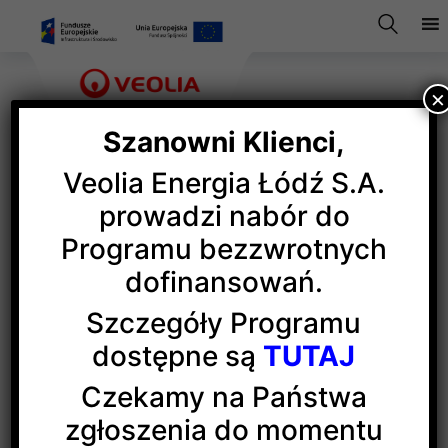
×
Szanowni Klienci,
Veolia Energia Łódź S.A.
Archiwum Veolii na święcie
prowadzi nabór do
Programu bezzwrotnych
Łodzi
dofinansowań.
Szczegóły Programu
Podczas tegorocznych Dni Łodzi organizowanych
dostępne są
TUTAJ
m.in. w przestrzeniach historycznej elektrociepłowni
EC1 goście mogli oglądać prezentację multimedialną
Czekamy na Państwa
„Energia Czasu” opisującą historię łódzkiej
zgłoszenia do momentu
energetyki początku XXw. Zdjęcia wykorzystane