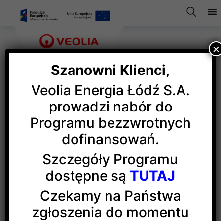
×
Szanowni Klienci,
Veolia Energia Łódź S.A.
Nieograniczony przetarg
prowadzi nabór do
Programu bezzwrotnych
ofertowy na sprzedaż
dofinansowań.
środka trwałego
Szczegóły Programu
dostępne są
TUTAJ
Veolia Energia Łódź S.A.
Czekamy na Państwa
ogłasza nieograniczony przetarg ofertowy
zgłoszenia do momentu
na sprzedaż środka trwałego „Wózek