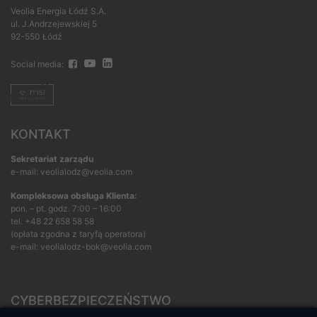
Veolia Energia Łódź S.A.
ul. J.Andrzejewskiej 5
92-550 Łódź
Social media:
KONTAKT
Sekretariat zarządu
e-mail: veolialodz@veolia.com
Kompleksowa obsługa Klienta:
pon. – pt. godz. 7:00 – 16:00
tel.
+48 22 658 58 58
(opłata zgodna z taryfą operatora)
e-mail:
veolialodz-bok@veolia.com
CYBERBEZPIECZEŃSTWO