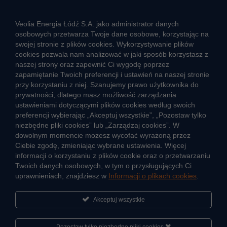
Rozwiązywanie sporów konsumenckich
ZGŁOŚ NIEPRAWIDŁOWOŚĆ
Veolia Energia Łódź S.A. jako administrator danych
osobowych przetwarza Twoje dane osobowe, korzystając na
swojej stronie z plików cookies. Wykorzystywanie plików
cookies pozwala nam analizować w jaki sposób korzystasz z
CIEPŁO SYSTEMOWE
naszej strony oraz zapewnić Ci wygodę poprzez
Zalety ciepła systemowego
zapamiętanie Twoich preferencji i ustawień na naszej stronie
przy korzystaniu z niej. Szanujemy prawo użytkownika do
Ciepło przez cały rok
prywatności, dlatego masz możliwość zarządzania
ustawieniami dotyczącymi plików cookies według swoich
Usługi okołociepłownicze
preferencji wybierając „Akceptuj wszystkie”, „Pozostaw tylko
Informacje ciepła systemowego
niezbędne pliki cookies” lub „Zarządzaj cookies”. W
dowolnym momencie możesz wycofać wyrażoną przez
Ciebie zgodę, zmieniając wybrane ustawienia. Więcej
informacji o korzystaniu z plików cookie oraz o przetwarzaniu
JAK POWSTAJE CIEPŁO
Twoich danych osobowych, w tym o przysługujących Ci
ŹRÓDŁA CIEPŁA
uprawnieniach, znajdziesz w
Informacji o plikach cookies
.
Mapa sieci ciepłowniczej
Akceptuj wszystkie
KIERUNKI ROZWOJU SIECI CIEPŁOWNICZEJ
CO TO JEST KOGENERACJA