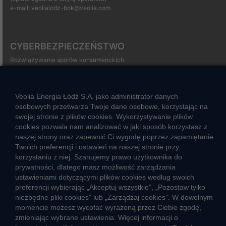
e-mail:
veolialodz-bok@veolia.com
CYBERBEZPIECZEŃSTWO
Rozwiązywanie sporów konsumenckich
ZGŁOŚ NIEPRAWIDŁOWOŚĆ
Veolia Energia Łódź S.A. jako administrator danych
osobowych przetwarza Twoje dane osobowe, korzystając na
CIEPŁO SYSTEMOWE
swojej stronie z plików cookies. Wykorzystywanie plików
cookies pozwala nam analizować w jaki sposób korzystasz z
Zalety ciepła systemowego
naszej strony oraz zapewnić Ci wygodę poprzez zapamiętanie
Ciepło przez cały rok
Twoich preferencji i ustawień na naszej stronie przy
korzystaniu z niej. Szanujemy prawo użytkownika do
Usługi okołociepłownicze
prywatności, dlatego masz możliwość zarządzania
ustawieniami dotyczącymi plików cookies według swoich
Informacje ciepła systemowego
preferencji wybierając „Akceptuj wszystkie”, „Pozostaw tylko
niezbędne pliki cookies” lub „Zarządzaj cookies”. W dowolnym
momencie możesz wycofać wyrażoną przez Ciebie zgodę,
zmieniając wybrane ustawienia. Więcej informacji o
JAK POWSTAJE CIEPŁO