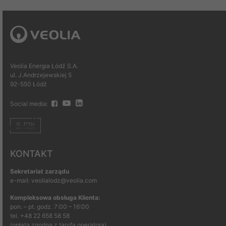
Veolia Energia Łódź S.A.
ul. J.Andrzejewskiej 5
92-550 Łódź
Social media:
KONTAKT
Sekretariat zarządu
e-mail: veolialodz@veolia.com
Kompleksowa obsługa Klienta:
pon. – pt. godz. 7:00 – 16:00
tel.
+48 22 658 58 58
(opłata zgodna z taryfą operatora)