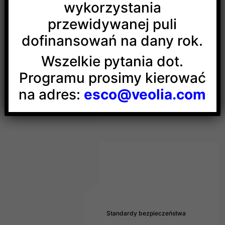
wykorzystania
przewidywanej puli
dofinansowań na dany rok.
Strefa dla wykonawcy
Wszelkie pytania dot.
Programu prosimy kierować
na adres:
esco@veolia.com
Standardy bezpieczeństwa