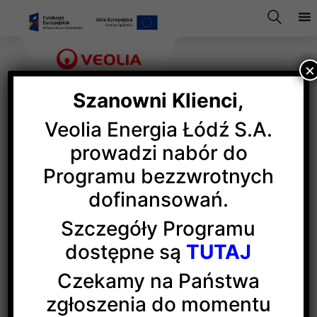
×
Szanowni Klienci,
Veolia Energia Łódź S.A.
Chce przepisać umowę
prowadzi nabór do
Programu bezzwrotnych
sprzedaży ciepła, jak mogę
dofinansowań.
to zrobić?
Szczegóły Programu
dostępne są
TUTAJ
Aby przepisać umowę sprzedaży ciepła konieczne
Czekamy na Państwa
jest dostarczenie do Zespołu ds. Obsługi Klienta
zgłoszenia do momentu
Wniosku o rozwiązanie umowy sprzedaży ciepła