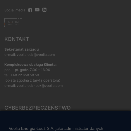
Social media:
KONTAKT
Sekretariat zarządu
e-mail: veolialodz@veolia.com
Kompleksowa obsługa Klienta:
pon. – pt. godz. 7:00 – 16:00
tel.
+48 22 658 58 58
(opłata zgodna z taryfą operatora)
e-mail:
veolialodz-bok@veolia.com
CYBERBEZPIECZEŃSTWO
Rozwiązywanie sporów konsumenckich
ZGŁOŚ NIEPRAWIDŁOWOŚĆ
Veolia Energia Łódź S.A. jako administrator danych