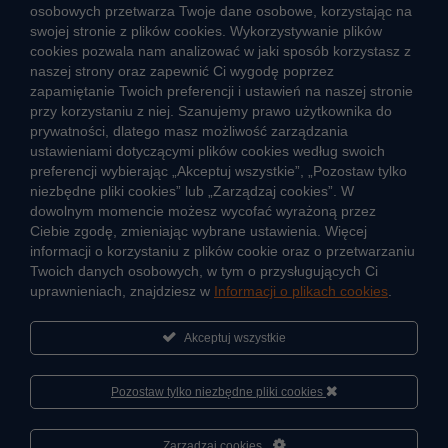
osobowych przetwarza Twoje dane osobowe, korzystając na
swojej stronie z plików cookies. Wykorzystywanie plików
cookies pozwala nam analizować w jaki sposób korzystasz z
CIEPŁO SYSTEMOWE
naszej strony oraz zapewnić Ci wygodę poprzez
Zalety ciepła systemowego
zapamiętanie Twoich preferencji i ustawień na naszej stronie
przy korzystaniu z niej. Szanujemy prawo użytkownika do
Ciepło przez cały rok
prywatności, dlatego masz możliwość zarządzania
ustawieniami dotyczącymi plików cookies według swoich
Usługi okołociepłownicze
preferencji wybierając „Akceptuj wszystkie”, „Pozostaw tylko
Informacje ciepła systemowego
niezbędne pliki cookies” lub „Zarządzaj cookies”. W
dowolnym momencie możesz wycofać wyrażoną przez
Ciebie zgodę, zmieniając wybrane ustawienia. Więcej
informacji o korzystaniu z plików cookie oraz o przetwarzaniu
JAK POWSTAJE CIEPŁO
Twoich danych osobowych, w tym o przysługujących Ci
ŹRÓDŁA CIEPŁA
uprawnieniach, znajdziesz w
Informacji o plikach cookies
.
Mapa sieci ciepłowniczej
Akceptuj wszystkie
KIERUNKI ROZWOJU SIECI CIEPŁOWNICZEJ
CO TO JEST KOGENERACJA
Pozostaw tylko niezbędne pliki cookies
Cześć, porozmawiaj ze mną
Zarządzaj cookies