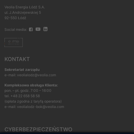
Veolia Energia Łódź S.A.
ul. J.Andrzejewskiej 5
92-550 Łódź
Social media:
KONTAKT
Sekretariat zarządu
e-mail: veolialodz@veolia.com
Kompleksowa obsługa Klienta:
pon. – pt. godz. 7:00 – 16:00
tel.
+48 22 658 58 58
(opłata zgodna z taryfą operatora)
e-mail:
veolialodz-bok@veolia.com
CYBERBEZPIECZEŃSTWO