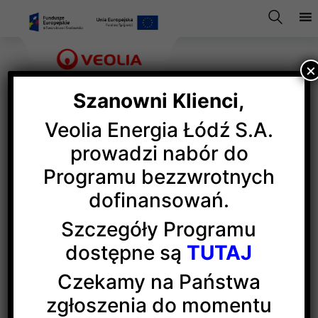
×
Szanowni Klienci,
Veolia Energia Łódź S.A.
Ciepłą atmosferę
prowadzi nabór do
Programu bezzwrotnych
zapewniała Veolia
dofinansowań.
Szczegóły Programu
Veolia Energia Łódź Partnerem strategicznym 41.
dostępne są
TUTAJ
Przeglądu Piosenki Turystycznej Yapa
Czekamy na Państwa
W dniach 11 – 13 marca w Łodzi odbył się wyjątkowy
zgłoszenia do momentu
festiwal. Już po raz 41 spotkali się na nim miłośnicy