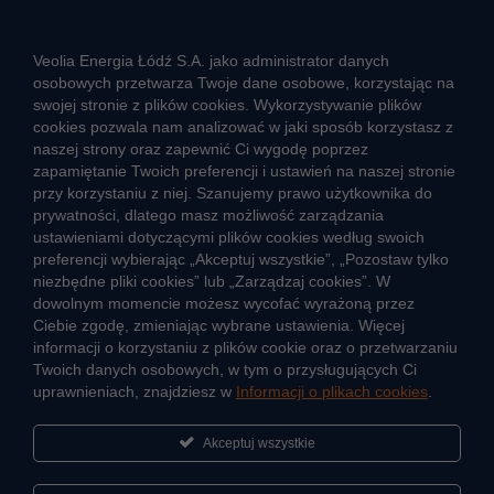
Rozwiązywanie sporów konsumenckich
ZGŁOŚ NIEPRAWIDŁOWOŚĆ
Veolia Energia Łódź S.A. jako administrator danych
osobowych przetwarza Twoje dane osobowe, korzystając na
swojej stronie z plików cookies. Wykorzystywanie plików
cookies pozwala nam analizować w jaki sposób korzystasz z
CIEPŁO SYSTEMOWE
naszej strony oraz zapewnić Ci wygodę poprzez
Zalety ciepła systemowego
zapamiętanie Twoich preferencji i ustawień na naszej stronie
przy korzystaniu z niej. Szanujemy prawo użytkownika do
Ciepło przez cały rok
prywatności, dlatego masz możliwość zarządzania
ustawieniami dotyczącymi plików cookies według swoich
Usługi okołociepłownicze
preferencji wybierając „Akceptuj wszystkie”, „Pozostaw tylko
Informacje ciepła systemowego
niezbędne pliki cookies” lub „Zarządzaj cookies”. W
dowolnym momencie możesz wycofać wyrażoną przez
Ciebie zgodę, zmieniając wybrane ustawienia. Więcej
informacji o korzystaniu z plików cookie oraz o przetwarzaniu
JAK POWSTAJE CIEPŁO
Twoich danych osobowych, w tym o przysługujących Ci
ŹRÓDŁA CIEPŁA
uprawnieniach, znajdziesz w
Informacji o plikach cookies
.
Mapa sieci ciepłowniczej
Akceptuj wszystkie
KIERUNKI ROZWOJU SIECI CIEPŁOWNICZEJ