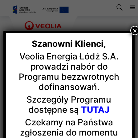
×
Szanowni Klienci,
Veolia Energia Łódź S.A.
Ciepła sobota z Veolią
prowadzi nabór do
Programu bezzwrotnych
w EC4
dofinansowań.
Szczegóły Programu
Trasa obejmowała cykl technologiczny produkcji
dostępne są
TUTAJ
ciepła systemowego i energii elektrycznej.
Zwiedzanie urozmaicone było pokazem refotografii
Czekamy na Państwa
w schronie komina H250, a z dodatkowych atrakcji:
zgłoszenia do momentu
ćwiczenia praktyczne z pierwszej pomocy