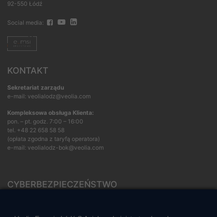
92-550 Łódź
Social media:
KONTAKT
Sekretariat zarządu
e-mail: veolialodz@veolia.com
Kompleksowa obsługa Klienta:
pon. – pt. godz. 7:00 – 16:00
tel.
+48 22 658 58 58
(opłata zgodna z taryfą operatora)
e-mail:
veolialodz-bok@veolia.com
CYBERBEZPIECZEŃSTWO
Rozwiązywanie sporów konsumenckich
ZGŁOŚ NIEPRAWIDŁOWOŚĆ