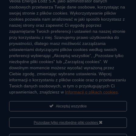
Veolia Energia Łódź S.A. jako administrator danych
osobowych przetwarza Twoje dane osobowe, korzystając na
swojej stronie z plików cookies. Wykorzystywanie plików
cookies pozwala nam analizować w jaki sposób korzystasz z
CIEPŁO SYSTEMOWE
naszej strony oraz zapewnić Ci wygodę poprzez
Zalety ciepła systemowego
zapamiętanie Twoich preferencji i ustawień na naszej stronie
przy korzystaniu z niej. Szanujemy prawo użytkownika do
Ciepło przez cały rok
prywatności, dlatego masz możliwość zarządzania
ustawieniami dotyczącymi plików cookies według swoich
Usługi okołociepłownicze
preferencji wybierając „Akceptuj wszystkie”, „Pozostaw tylko
Informacje ciepła systemowego
niezbędne pliki cookies” lub „Zarządzaj cookies”. W
dowolnym momencie możesz wycofać wyrażoną przez
Ciebie zgodę, zmieniając wybrane ustawienia. Więcej
informacji o korzystaniu z plików cookie oraz o przetwarzaniu
JAK POWSTAJE CIEPŁO
Twoich danych osobowych, w tym o przysługujących Ci
ŹRÓDŁA CIEPŁA
uprawnieniach, znajdziesz w
Informacji o plikach cookies
.
Mapa sieci ciepłowniczej
Akceptuj wszystkie
KIERUNKI ROZWOJU SIECI CIEPŁOWNICZEJ
CO TO JEST KOGENERACJA
Pozostaw tylko niezbędne pliki cookies