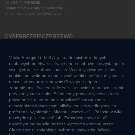
tel.
+48 22 658 58 58
(opłata zgodna z taryfą operatora)
e-mail:
veolialodz-bok@veolia.com
CYBERBEZPIECZEŃSTWO
Rozwiązywanie sporów konsumenckich
ZGŁOŚ NIEPRAWIDŁOWOŚĆ
Veolia Energia Łódź S.A. jako administrator danych
osobowych przetwarza Twoje dane osobowe, korzystając na
swojej stronie z plików cookies. Wykorzystywanie plików
cookies pozwala nam analizować w jaki sposób korzystasz z
CIEPŁO SYSTEMOWE
naszej strony oraz zapewnić Ci wygodę poprzez
Zalety ciepła systemowego
zapamiętanie Twoich preferencji i ustawień na naszej stronie
przy korzystaniu z niej. Szanujemy prawo użytkownika do
Ciepło przez cały rok
prywatności, dlatego masz możliwość zarządzania
ustawieniami dotyczącymi plików cookies według swoich
Usługi okołociepłownicze
preferencji wybierając „Akceptuj wszystkie”, „Pozostaw tylko
Informacje ciepła systemowego
niezbędne pliki cookies” lub „Zarządzaj cookies”. W
dowolnym momencie możesz wycofać wyrażoną przez
Ciebie zgodę, zmieniając wybrane ustawienia. Więcej