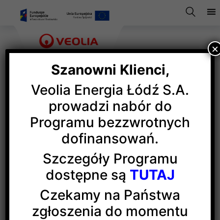
×
Szanowni Klienci,
Veolia Energia Łódź S.A.
Ciepło, cieplej, cieplutko –
prowadzi nabór do
Programu bezzwrotnych
Ciepło Systemowe
dofinansowań.
Szczegóły Programu
1 lutego br rozpoczęły się tegoroczne działania
dostępne są
TUTAJ
reklamowe Ciepła Systemowego. Kampania będzie
realizowana na początek w wyszukiwarce Google,
Czekamy na Państwa
a następnie na antenie Programu Trzeciego
zgłoszenia do momentu
Polskiego Radia, a także w Radiu Zet i RMF FM.