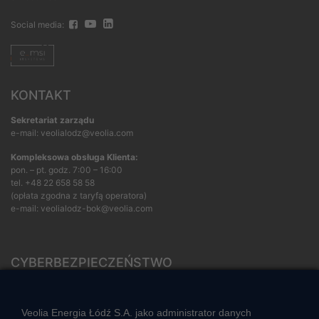
Social media:
KONTAKT
Sekretariat zarządu
e-mail: veolialodz@veolia.com
Kompleksowa obsługa Klienta:
pon. – pt. godz. 7:00 – 16:00
tel.
+48 22 658 58 58
(opłata zgodna z taryfą operatora)
e-mail:
veolialodz-bok@veolia.com
CYBERBEZPIECZEŃSTWO
Rozwiązywanie sporów konsumenckich
ZGŁOŚ NIEPRAWIDŁOWOŚĆ
Veolia Energia Łódź S.A. jako administrator danych