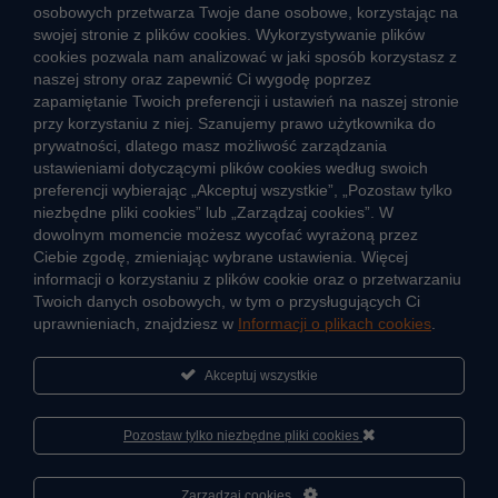
osobowych przetwarza Twoje dane osobowe, korzystając na
swojej stronie z plików cookies. Wykorzystywanie plików
cookies pozwala nam analizować w jaki sposób korzystasz z
CIEPŁO SYSTEMOWE
naszej strony oraz zapewnić Ci wygodę poprzez
Zalety ciepła systemowego
zapamiętanie Twoich preferencji i ustawień na naszej stronie
przy korzystaniu z niej. Szanujemy prawo użytkownika do
Ciepło przez cały rok
prywatności, dlatego masz możliwość zarządzania
ustawieniami dotyczącymi plików cookies według swoich
Usługi okołociepłownicze
preferencji wybierając „Akceptuj wszystkie”, „Pozostaw tylko
Informacje ciepła systemowego
niezbędne pliki cookies” lub „Zarządzaj cookies”. W
dowolnym momencie możesz wycofać wyrażoną przez
Ciebie zgodę, zmieniając wybrane ustawienia. Więcej
informacji o korzystaniu z plików cookie oraz o przetwarzaniu
JAK POWSTAJE CIEPŁO
Twoich danych osobowych, w tym o przysługujących Ci
ŹRÓDŁA CIEPŁA
uprawnieniach, znajdziesz w
Informacji o plikach cookies
.
Mapa sieci ciepłowniczej
Akceptuj wszystkie
KIERUNKI ROZWOJU SIECI CIEPŁOWNICZEJ
CO TO JEST KOGENERACJA
Pozostaw tylko niezbędne pliki cookies
Cześć, porozmawiaj ze mną
Zarządzaj cookies