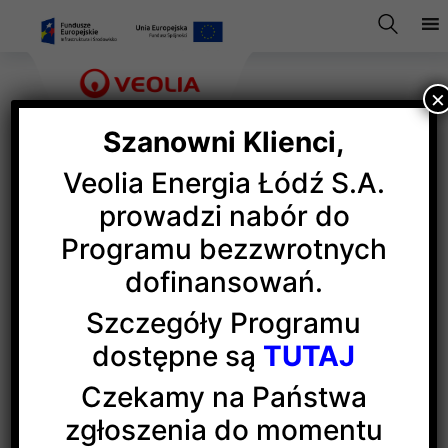
×
Szanowni Klienci,
Veolia Energia Łódź S.A.
Co to są grupy taryfowe
prowadzi nabór do
Programu bezzwrotnych
i od czego zależy
dofinansowań.
przynależność
Szczegóły Programu
do konkretnej grupy
dostępne są
TUTAJ
Czekamy na Państwa
taryfowej?
zgłoszenia do momentu