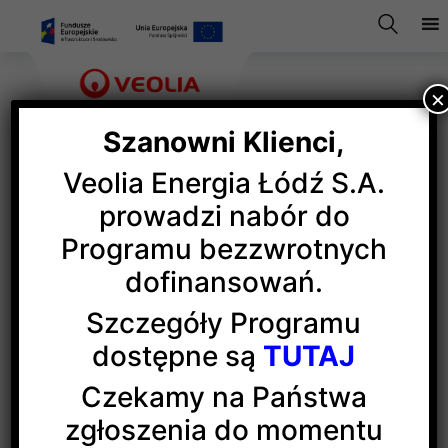
×
Szanowni Klienci,
Veolia Energia Łódź S.A.
EC1 wyróżnione nagrodą
prowadzi nabór do
Programu bezzwrotnych
Europa Nostra 2025
dofinansowań.
Szczegóły Programu
Jesteśmy dumni, że energetyczne dziedzictwo Łodzi
dostępne są
TUTAJ
w postaci kompleksu historycznej elektrociepłowni
EC1 zostało wyróżnione prestiżową Nagrodą Europa
Czekamy na Państwa
Nostra 2025 przyznawaną przez UE i organizację
zgłoszenia do momentu
Europa Nostra
.