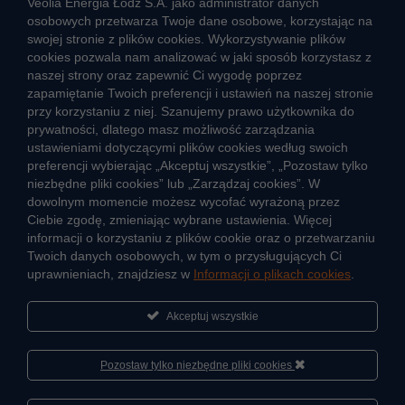
Veolia Energia Łódź S.A. jako administrator danych
osobowych przetwarza Twoje dane osobowe, korzystając na
swojej stronie z plików cookies. Wykorzystywanie plików
cookies pozwala nam analizować w jaki sposób korzystasz z
CIEPŁO SYSTEMOWE
naszej strony oraz zapewnić Ci wygodę poprzez
Zalety ciepła systemowego
zapamiętanie Twoich preferencji i ustawień na naszej stronie
przy korzystaniu z niej. Szanujemy prawo użytkownika do
Ciepło przez cały rok
prywatności, dlatego masz możliwość zarządzania
ustawieniami dotyczącymi plików cookies według swoich
Usługi okołociepłownicze
preferencji wybierając „Akceptuj wszystkie”, „Pozostaw tylko
Informacje ciepła systemowego
niezbędne pliki cookies” lub „Zarządzaj cookies”. W
dowolnym momencie możesz wycofać wyrażoną przez
Ciebie zgodę, zmieniając wybrane ustawienia. Więcej
informacji o korzystaniu z plików cookie oraz o przetwarzaniu
JAK POWSTAJE CIEPŁO
Twoich danych osobowych, w tym o przysługujących Ci
ŹRÓDŁA CIEPŁA
uprawnieniach, znajdziesz w
Informacji o plikach cookies
.
Mapa sieci ciepłowniczej
Akceptuj wszystkie
KIERUNKI ROZWOJU SIECI CIEPŁOWNICZEJ
CO TO JEST KOGENERACJA
Pozostaw tylko niezbędne pliki cookies