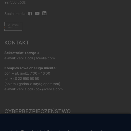
92-550 Łódź
Social media:
KONTAKT
Sekretariat zarządu
e-mail: veolialodz@veolia.com
Kompleksowa obsługa Klienta:
pon. – pt. godz. 7:00 – 16:00
tel.
+48 22 658 58 58
(opłata zgodna z taryfą operatora)
e-mail:
veolialodz-bok@veolia.com
CYBERBEZPIECZEŃSTWO
Rozwiązywanie sporów konsumenckich
ZGŁOŚ NIEPRAWIDŁOWOŚĆ