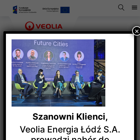
×
FUSE – debata 1
Szanowni Klienci,
Veolia Energia Łódź S.A.
prowadzi nabór do