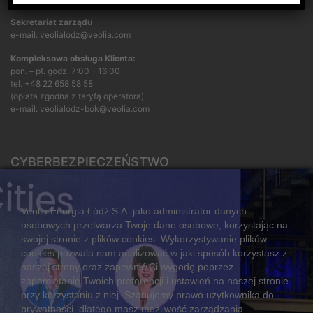
Sekretariat zarządu
e-mail: veolialodz@veolia.com
Kompleksowa obsługa Klienta:
pon. – pt. godz. 7:00 – 16:00
tel.
+48 22 658 58 58
(opłata zgodna z taryfą operatora)
e-mail:
veolialodz-bok@veolia.com
CYBERBEZPIECZEŃSTWO
Rozwiązywanie sporów konsumenckich
ZGŁOŚ NIEPRAWIDŁOWOŚĆ
Veolia Energia Łódź S.A. jako administrator danych
osobowych przetwarza Twoje dane osobowe, korzystając na
swojej stronie z plików cookies. Wykorzystywanie plików
cookies pozwala nam analizować w jaki sposób korzystasz z
CIEPŁO SYSTEMOWE
naszej strony oraz zapewnić Ci wygodę poprzez
Zalety ciepła systemowego
zapamiętanie Twoich preferencji i ustawień na naszej stronie
przy korzystaniu z niej. Szanujemy prawo użytkownika do
Ciepło przez cały rok
prywatności, dlatego masz możliwość zarządzania