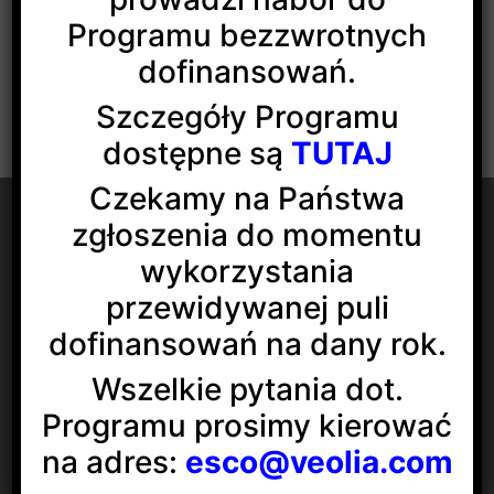
Programu bezzwrotnych
dofinansowań.
Szczegóły Programu
dostępne są
TUTAJ
Czekamy na Państwa
zgłoszenia do momentu
wykorzystania
przewidywanej puli
Veolia Energia Łódź S.A.
ul. J.Andrzejewskiej 5
dofinansowań na dany rok.
92-550 Łódź
Wszelkie pytania dot.
Social media:
Programu prosimy kierować
na adres:
esco@veolia.com
KONTAKT