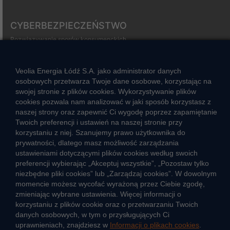
CYBERBEZPIECZEŃSTWO
Rozwiązywanie sporów konsumenckich
ZGŁOŚ NIEPRAWIDŁOWOŚĆ
Veolia Energia Łódź S.A. jako administrator danych
osobowych przetwarza Twoje dane osobowe, korzystając na
swojej stronie z plików cookies. Wykorzystywanie plików
CIEPŁO SYSTEMOWE
cookies pozwala nam analizować w jaki sposób korzystasz z
Zalety ciepła systemowego
naszej strony oraz zapewnić Ci wygodę poprzez zapamiętanie
Twoich preferencji i ustawień na naszej stronie przy
Ciepło przez cały rok
korzystaniu z niej. Szanujemy prawo użytkownika do
prywatności, dlatego masz możliwość zarządzania
Usługi okołociepłownicze
ustawieniami dotyczącymi plików cookies według swoich
Informacje ciepła systemowego
preferencji wybierając „Akceptuj wszystkie”, „Pozostaw tylko
niezbędne pliki cookies” lub „Zarządzaj cookies”. W dowolnym
momencie możesz wycofać wyrażoną przez Ciebie zgodę,
zmieniając wybrane ustawienia. Więcej informacji o
JAK POWSTAJE CIEPŁO
korzystaniu z plików cookie oraz o przetwarzaniu Twoich
danych osobowych, w tym o przysługujących Ci
ŹRÓDŁA CIEPŁA
uprawnieniach, znajdziesz w
Informacji o plikach cookies
.