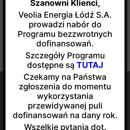
Szanowni Klienci,
Veolia Energia Łódź S.A.
prowadzi nabór do
Programu bezzwrotnych
dofinansowań.
Szczegóły Programu
dostępne są
TUTAJ
Czekamy na Państwa
zgłoszenia do momentu
wykorzystania
przewidywanej puli
Veolia Energia Łódź S.A.
ul. J.Andrzejewskiej 5
dofinansowań na dany rok.
92-550 Łódź
Wszelkie pytania dot.
Social media: