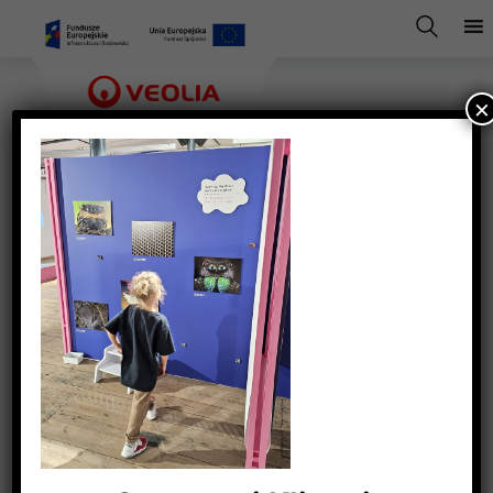
×
FF wystawa 7