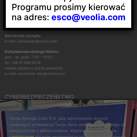
Programu prosimy kierować
na adres:
esco@veolia.com
KONTAKT
Sekretariat zarządu
e-mail: veolialodz@veolia.com
Kompleksowa obsługa Klienta:
pon. – pt. godz. 7:00 – 16:00
tel.
+48 22 658 58 58
(opłata zgodna z taryfą operatora)
e-mail:
veolialodz-bok@veolia.com
CYBERBEZPIECZEŃSTWO
Rozwiązywanie sporów konsumenckich
ZGŁOŚ NIEPRAWIDŁOWOŚĆ
Veolia Energia Łódź S.A. jako administrator danych
osobowych przetwarza Twoje dane osobowe, korzystając na
swojej stronie z plików cookies. Wykorzystywanie plików
cookies pozwala nam analizować w jaki sposób korzystasz z