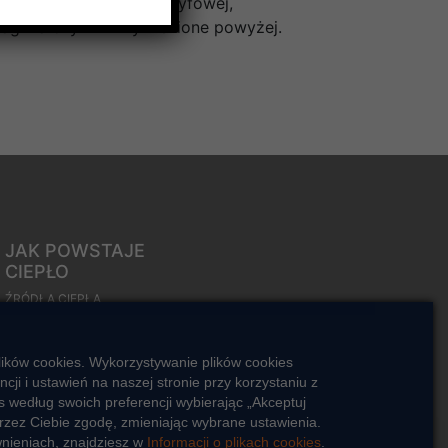
 do tej samej grupy taryfowej,
agi na czynniki wymienione powyżej.
JAK POWSTAJE
CIEPŁO
ŹRÓDŁA CIEPŁA
Mapa sieci ciepłowniczej
lików cookies. Wykorzystywanie plików cookies
KIERUNKI ROZWOJU SIECI
i i ustawień na naszej stronie przy korzystaniu z
CIEPŁOWNICZEJ
 według swoich preferencji wybierając „Akceptuj
CO TO JEST KOGENERACJA
rzez Ciebie zgodę, zmieniając wybrane ustawienia.
wnieniach, znajdziesz w
Informacji o plikach cookies
.