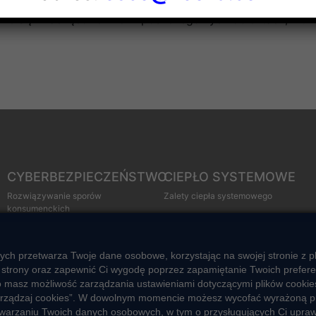
 ceny i stawki opłat dla wszystkich odbiorców zaliczonych
e się znacząco różnić w poszczególnych obiektach, z uw
CYBERBEZPIECZEŃSTWO
CIEPŁO SYSTEMOWE
Rozwiązywanie sporów
Zalety ciepła systemowego
konsumenckich
Ciepło przez cały rok
ZGŁOŚ NIEPRAWIDŁOWOŚĆ
Usługi okołociepłownicze
ych przetwarza Twoje dane osobowe, korzystając na swojej stronie z p
Informacje ciepła systemowego
strony oraz zapewnić Ci wygodę poprzez zapamiętanie Twoich preferencj
o masz możliwość zarządzania ustawieniami dotyczącymi plików cookies
 „Zarządzaj cookies”. W dowolnym momencie możesz wycofać wyrażoną p
zetwarzaniu Twoich danych osobowych, w tym o przysługujących Ci upra