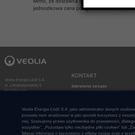
Mimo, że dostawca ciepła stosuje jednakowe
jednostkowa cena podgrzania 1m3 wody moż
KONTAKT
Veolia Energia Łódź S.A.
ul. J.Andrzejewskiej 5
Sekretariat zarządu
92-550 Łódź
e-mail: veolialodz@veolia.com
Kompleksowa obsługa Klienta:
Social media:
pon. – pt. godz. 7:00 – 16:00
Veolia Energia Łódź S.A. jako administrator danych osobow
tel.
+48 22 658 58 58
pozwala nam analizować w jaki sposób korzystasz z naszej 
(opłata zgodna z taryfą operatora)
niej. Szanujemy prawo użytkownika do prywatności, dlateg
e-mail:
veolialodz-
wszystkie”, „Pozostaw tylko niezbędne pliki cookies” lub
bok@veolia.com
Więcej informacji o korzystaniu z plików cookie oraz o pr