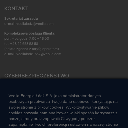
KONTAKT
Sekretariat zarządu
e-mail: veolialodz@veolia.com
Kompleksowa obsługa Klienta:
pon. – pt. godz. 7:00 – 16:00
tel.
+48 22 658 58 58
(opłata zgodna z taryfą operatora)
e-mail:
veolialodz-bok@veolia.com
CYBERBEZPIECZEŃSTWO
Rozwiązywanie sporów konsumenckich
ZGŁOŚ NIEPRAWIDŁOWOŚĆ
Veolia Energia Łódź S.A. jako administrator danych
osobowych przetwarza Twoje dane osobowe, korzystając na
swojej stronie z plików cookies. Wykorzystywanie plików
cookies pozwala nam analizować w jaki sposób korzystasz z
CIEPŁO SYSTEMOWE
naszej strony oraz zapewnić Ci wygodę poprzez
Zalety ciepła systemowego
zapamiętanie Twoich preferencji i ustawień na naszej stronie