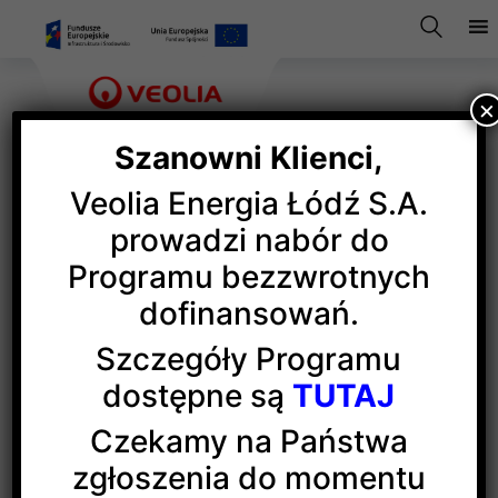
×
Szanowni Klienci,
Veolia Energia Łódź S.A.
Jubileuszowa Ciepła sobota
prowadzi nabór do
Programu bezzwrotnych
z Veolią
dofinansowań.
Szczegóły Programu
Podczas 10., jubileuszowego Dnia otwartych drzwi –
dostępne są
TUTAJ
Ciepłej Soboty z Veolią łodzianie i mieszkańcy
regionu łódzkiego mogli zwiedzać elektrociepłownię
Czekamy na Państwa
EC4, największą w Grupie Veolia
zgłoszenia do momentu