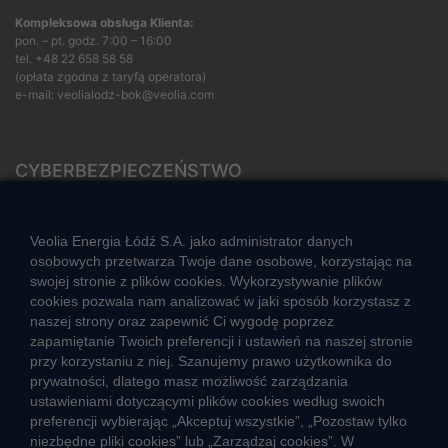
Kompleksowa obsługa Klienta:
pon. – pt. godz. 7:00 – 16:00
tel.
+48 22 658 58 58
(opłata zgodna z taryfą operatora)
e-mail:
veolialodz-bok@veolia.com
CYBERBEZPIECZEŃSTWO
Rozwiązywanie sporów konsumenckich
ZGŁOŚ NIEPRAWIDŁOWOŚĆ
Veolia Energia Łódź S.A. jako administrator danych
osobowych przetwarza Twoje dane osobowe, korzystając na
swojej stronie z plików cookies. Wykorzystywanie plików
cookies pozwala nam analizować w jaki sposób korzystasz z
CIEPŁO SYSTEMOWE
naszej strony oraz zapewnić Ci wygodę poprzez
Zalety ciepła systemowego
zapamiętanie Twoich preferencji i ustawień na naszej stronie
przy korzystaniu z niej. Szanujemy prawo użytkownika do
Ciepło przez cały rok
prywatności, dlatego masz możliwość zarządzania
ustawieniami dotyczącymi plików cookies według swoich
Usługi okołociepłownicze
preferencji wybierając „Akceptuj wszystkie”, „Pozostaw tylko
Informacje ciepła systemowego
niezbędne pliki cookies” lub „Zarządzaj cookies”. W