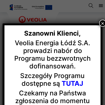
×
Szanowni Klienci,
Veolia Energia Łódź S.A.
Kadrowicze SAV zwiedzali
prowadzi nabór do
Programu bezzwrotnych
EC4
dofinansowań.
Szczegóły Programu
Kadrowicze 10. edycji
Sportowej Akademii Veolia
dostępne są
TUTAJ
spotkali się na pierwszym w tym roku zjeździe,
podczas którego uczestniczyli w zajęciach
Czekamy na Państwa
związanych z realizacją programu SAV. Jedną
zgłoszenia do momentu
z części zjazdu było zwiedzanie elektrociepłowni