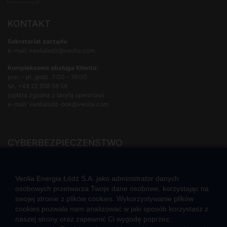
KONTAKT
Sekretariat zarządu
e-mail: veolialodz@veolia.com
Kompleksowa obsługa Klienta:
pon. – pt. godz. 7:00 – 16:00
tel.
+48 22 658 58 58
(opłata zgodna z taryfą operatora)
e-mail:
veolialodz-bok@veolia.com
CYBERBEZPIECZEŃSTWO
Rozwiązywanie sporów konsumenckich
ZGŁOŚ NIEPRAWIDŁOWOŚĆ
Veolia Energia Łódź S.A. jako administrator danych
osobowych przetwarza Twoje dane osobowe, korzystając na
swojej stronie z plików cookies. Wykorzystywanie plików
cookies pozwala nam analizować w jaki sposób korzystasz z
CIEPŁO SYSTEMOWE
naszej strony oraz zapewnić Ci wygodę poprzez
Zalety ciepła systemowego