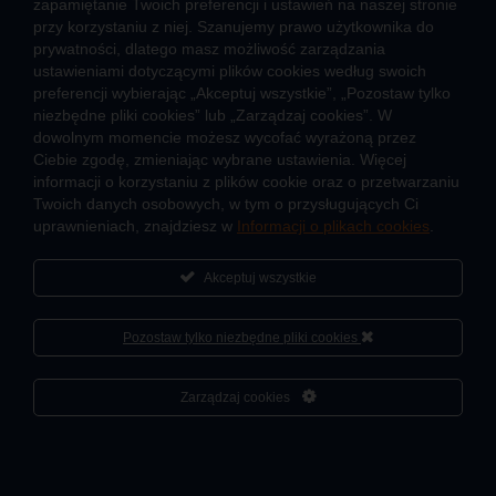
zapamiętanie Twoich preferencji i ustawień na naszej stronie
przy korzystaniu z niej. Szanujemy prawo użytkownika do
Ciepło przez cały rok
prywatności, dlatego masz możliwość zarządzania
ustawieniami dotyczącymi plików cookies według swoich
Usługi okołociepłownicze
preferencji wybierając „Akceptuj wszystkie”, „Pozostaw tylko
Informacje ciepła systemowego
niezbędne pliki cookies” lub „Zarządzaj cookies”. W
dowolnym momencie możesz wycofać wyrażoną przez
Ciebie zgodę, zmieniając wybrane ustawienia. Więcej
informacji o korzystaniu z plików cookie oraz o przetwarzaniu
JAK POWSTAJE CIEPŁO
Twoich danych osobowych, w tym o przysługujących Ci
ŹRÓDŁA CIEPŁA
uprawnieniach, znajdziesz w
Informacji o plikach cookies
.
Mapa sieci ciepłowniczej
Akceptuj wszystkie
KIERUNKI ROZWOJU SIECI CIEPŁOWNICZEJ
CO TO JEST KOGENERACJA
Pozostaw tylko niezbędne pliki cookies
Cześć, porozmawiaj ze mną
Zarządzaj cookies
2026 ® Veolia Energia Łódź S.A.