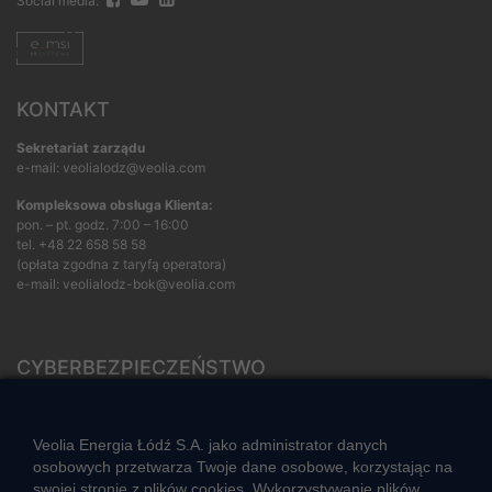
Social media:
KONTAKT
Sekretariat zarządu
e-mail: veolialodz@veolia.com
Kompleksowa obsługa Klienta:
pon. – pt. godz. 7:00 – 16:00
tel.
+48 22 658 58 58
(opłata zgodna z taryfą operatora)
e-mail:
veolialodz-bok@veolia.com
CYBERBEZPIECZEŃSTWO
Rozwiązywanie sporów konsumenckich
ZGŁOŚ NIEPRAWIDŁOWOŚĆ
Veolia Energia Łódź S.A. jako administrator danych
osobowych przetwarza Twoje dane osobowe, korzystając na
swojej stronie z plików cookies. Wykorzystywanie plików