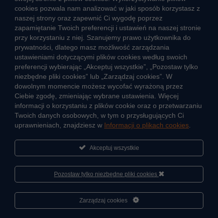
cookies pozwala nam analizować w jaki sposób korzystasz z
CIEPŁO SYSTEMOWE
naszej strony oraz zapewnić Ci wygodę poprzez
Zalety ciepła systemowego
zapamiętanie Twoich preferencji i ustawień na naszej stronie
przy korzystaniu z niej. Szanujemy prawo użytkownika do
Ciepło przez cały rok
prywatności, dlatego masz możliwość zarządzania
ustawieniami dotyczącymi plików cookies według swoich
Usługi okołociepłownicze
preferencji wybierając „Akceptuj wszystkie”, „Pozostaw tylko
Informacje ciepła systemowego
niezbędne pliki cookies” lub „Zarządzaj cookies”. W
dowolnym momencie możesz wycofać wyrażoną przez
Ciebie zgodę, zmieniając wybrane ustawienia. Więcej
informacji o korzystaniu z plików cookie oraz o przetwarzaniu
JAK POWSTAJE CIEPŁO
Twoich danych osobowych, w tym o przysługujących Ci
ŹRÓDŁA CIEPŁA
uprawnieniach, znajdziesz w
Informacji o plikach cookies
.
Mapa sieci ciepłowniczej
Akceptuj wszystkie
KIERUNKI ROZWOJU SIECI CIEPŁOWNICZEJ
CO TO JEST KOGENERACJA
Pozostaw tylko niezbędne pliki cookies
Cześć, porozmawiaj ze mną
Zarządzaj cookies