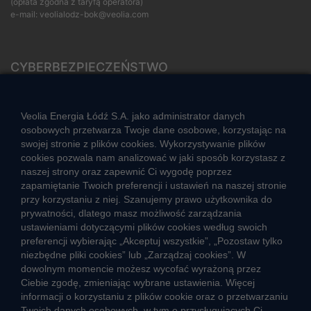
(opłata zgodna z taryfą operatora)
e-mail:
veolialodz-bok@veolia.com
CYBERBEZPIECZEŃSTWO
Rozwiązywanie sporów konsumenckich
ZGŁOŚ NIEPRAWIDŁOWOŚĆ
Veolia Energia Łódź S.A. jako administrator danych
osobowych przetwarza Twoje dane osobowe, korzystając na
swojej stronie z plików cookies. Wykorzystywanie plików
cookies pozwala nam analizować w jaki sposób korzystasz z
CIEPŁO SYSTEMOWE
naszej strony oraz zapewnić Ci wygodę poprzez
Zalety ciepła systemowego
zapamiętanie Twoich preferencji i ustawień na naszej stronie
przy korzystaniu z niej. Szanujemy prawo użytkownika do
Ciepło przez cały rok
prywatności, dlatego masz możliwość zarządzania
ustawieniami dotyczącymi plików cookies według swoich
Usługi okołociepłownicze
preferencji wybierając „Akceptuj wszystkie”, „Pozostaw tylko
Informacje ciepła systemowego
niezbędne pliki cookies” lub „Zarządzaj cookies”. W
dowolnym momencie możesz wycofać wyrażoną przez
Ciebie zgodę, zmieniając wybrane ustawienia. Więcej
informacji o korzystaniu z plików cookie oraz o przetwarzaniu
JAK POWSTAJE CIEPŁO
Twoich danych osobowych, w tym o przysługujących Ci