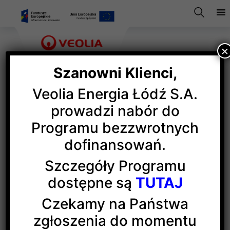
×
Szanowni Klienci,
Veolia Energia Łódź S.A.
Lekcje ciepła
prowadzi nabór do
Programu bezzwrotnych
dofinansowań.
Nie ma lepszego miejsca na naukę o cieple, niż
ciepłe i przytulne cztery kąty własnego domu lub
Szczegóły Programu
mieszkania. Dlatego zapraszamy wszystkich
dostępne są
TUTAJ
rodziców i dzieci do zapoznawania się z trzema
częściami bajki o „Czerwonym Kapturku w mieście”.
Czekamy na Państwa
Książeczki opowiadają o przygodach Czerwonego
zgłoszenia do momentu
Kapturka, jego Babci i zaczarowanego kota Kluchy